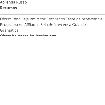
Aprenda Russo
Recursos
Fórum
Blog
Seja um tutor
Empregos
Teste de proficiência
Nós usamos os cookies para ajudar a melhorar o
Programa de Afiliados
Sala de Imprensa
Guia de
LingQ. Ao visitar o site, você concorda com a nossa
Gramática
política de cookies
.
Obtenha nosso Aplicativo em: