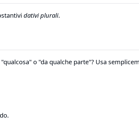
ostantivi
dativi plurali
.
ci a "qualcosa" o "da qualche parte"? Usa semplic
do.