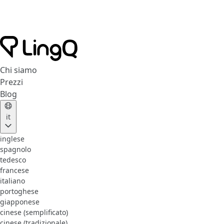
Chi siamo
Prezzi
Blog
it
inglese
spagnolo
tedesco
francese
italiano
portoghese
giapponese
cinese (semplificato)
cinese (tradizionale)