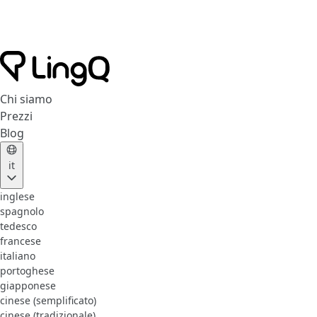
Chi siamo
Prezzi
Blog
it
inglese
spagnolo
tedesco
francese
italiano
portoghese
giapponese
cinese (semplificato)
cinese (tradizionale)