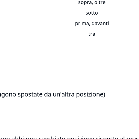
sopra, oltre
sotto
prima, davanti
tra
)
engono spostate da un'altra posizione)
 (non abbiamo cambiato posizione rispetto al mu