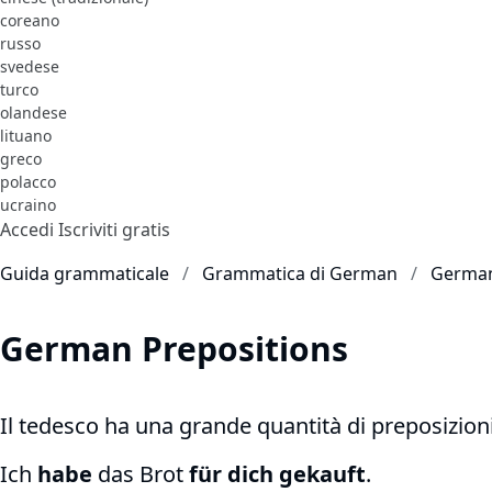
coreano
russo
svedese
turco
olandese
lituano
greco
polacco
ucraino
Accedi
Iscriviti gratis
Guida grammaticale
Grammatica di German
German
German Prepositions
Il tedesco ha una grande quantità di preposizioni
Ich
habe
das Brot
für dich
gekauft
.