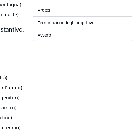
montagna)
Articoli
ua morte)
Terminazioni degli aggettivi
stantivo.
Avverbi
ttà)
er l'uomo)
 genitori)
 amico)
 fine)
ngo tempo)