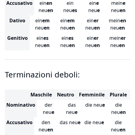
Accusativo
ein
en
ein
ein
e
mein
e
neu
en
neu
es
neu
e
neu
en
Dativo
ein
em
ein
em
ein
er
mein
en
neu
en
neu
en
neu
en
neu
en
Genitivo
ein
es
ein
es
ein
er
mein
er
neu
en
neu
en
neu
en
neu
en
Terminazioni deboli:
Maschile
Neutro
Femminile
Plurale
Nominativo
der
das
die neu
e
die
neu
e
neu
e
neu
en
Accusativo
den
das neu
e
die neu
e
die
neu
en
neu
en