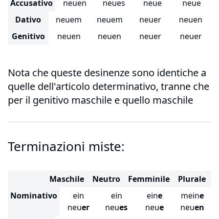
Accusativo
neuen
neues
neue
neue
Dativo
neuem
neuem
neuer
neuen
Genitivo
neuen
neuen
neuer
neuer
Nota che queste desinenze sono identiche a
quelle dell'articolo determinativo, tranne che
per il genitivo maschile e quello maschile
Terminazioni miste:
Maschile
Neutro
Femminile
Plurale
Nominativo
ein
ein
ein
e
mein
e
neu
er
neu
es
neu
e
neu
en