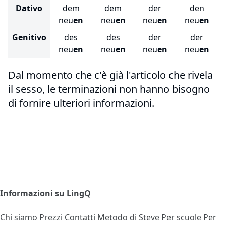
Dativo
dem
dem
der
den
neu
en
neu
en
neu
en
neu
en
Genitivo
des
des
der
der
neu
en
neu
en
neu
en
neu
en
Dal momento che c'è già l'articolo che rivela
il sesso, le terminazioni non hanno bisogno
di fornire ulteriori informazioni.
Informazioni su LingQ
Chi siamo
Prezzi
Contatti
Metodo di Steve
Per scuole
Per