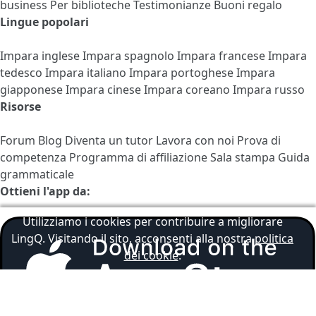
business
Per biblioteche
Testimonianze
Buoni regalo
Lingue popolari
Impara inglese
Impara spagnolo
Impara francese
Impara
tedesco
Impara italiano
Impara portoghese
Impara
giapponese
Impara cinese
Impara coreano
Impara russo
Risorse
Forum
Blog
Diventa un tutor
Lavora con noi
Prova di
competenza
Programma di affiliazione
Sala stampa
Guida
grammaticale
Ottieni l'app da:
Utilizziamo i cookies per contribuire a migliorare
LingQ. Visitando il sito, acconsenti alla nostra
politica
dei cookie
.