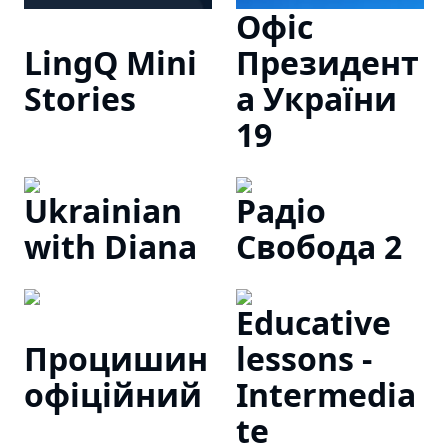
Офіс
LingQ Mini
Президент
Stories
а України
19
Ukrainian
Радіо
with Diana
Свобода 2
Educative
Процишин
lessons -
офіційний
Intermedia
te