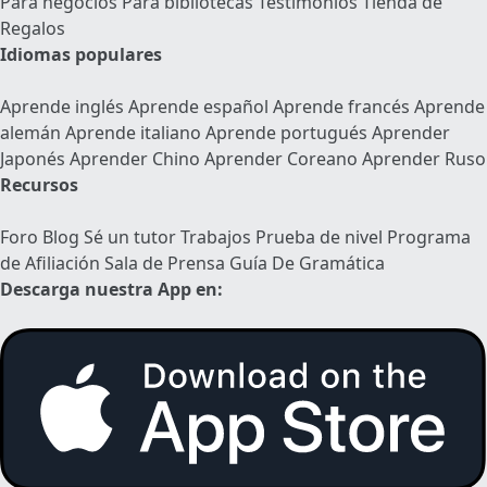
Para negocios
Para bibliotecas
Testimonios
Tienda de
Regalos
Idiomas populares
Aprende inglés
Aprende español
Aprende francés
Aprende
alemán
Aprende italiano
Aprende portugués
Aprender
Japonés
Aprender Chino
Aprender Coreano
Aprender Ruso
Recursos
Foro
Blog
Sé un tutor
Trabajos
Prueba de nivel
Programa
de Afiliación
Sala de Prensa
Guía De Gramática
Descarga nuestra App en: