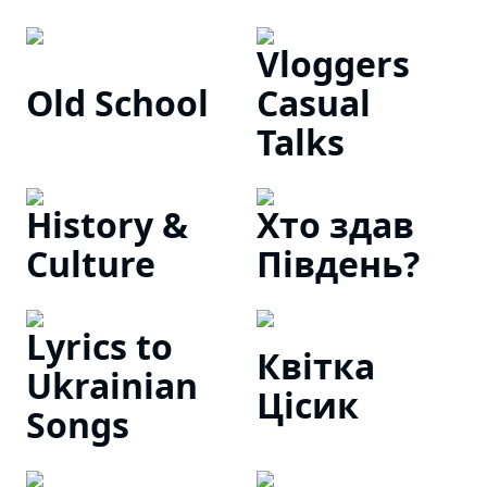
Vloggers
Old School
Casual
Talks
History &
Хто здав
Culture
Південь?
Lyrics to
Квітка
Ukrainian
Цісик
Songs