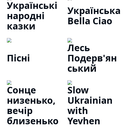
Українські
Українська
народні
Bella Ciao
казки
Лесь
Пісні
Подерв'ян
ський
Сонце
Slow
низенько,
Ukrainian
вечір
with
близенько
Yevhen