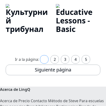
Культурни
Educative
й
Lessons -
трибунал
Basic
Ir a la página:
1
2
3
4
5
Siguiente página
Acerca de LingQ
Acerca de
Precio
Contacto
Método de Steve
Para escuelas