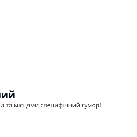
ний
а та місцями специфічний гумор!