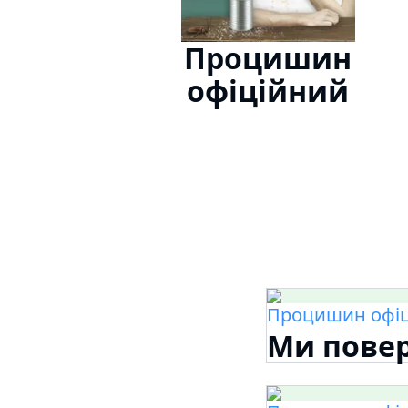
Процишин
офіційний
Процишин офі
Ми повер