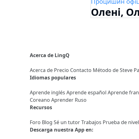
Процишин офі
Олені, О
Acerca de LingQ
Acerca de
Precio
Contacto
Método de Steve
Pa
Idiomas populares
Aprende inglés
Aprende español
Aprende fra
Coreano
Aprender Ruso
Recursos
Foro
Blog
Sé un tutor
Trabajos
Prueba de nive
Descarga nuestra App en: