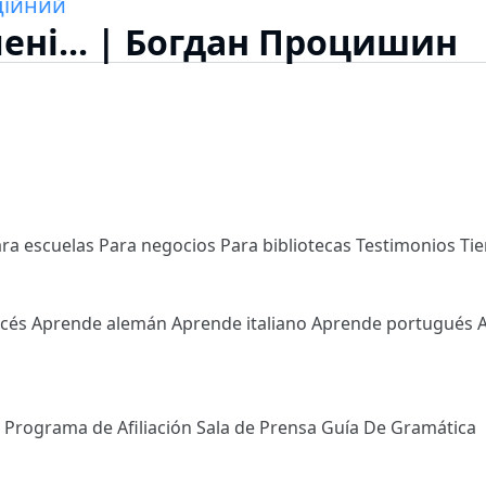
ційний
лені... | Богдан Процишин
ra escuelas
Para negocios
Para bibliotecas
Testimonios
Ti
ncés
Aprende alemán
Aprende italiano
Aprende portugués
l
Programa de Afiliación
Sala de Prensa
Guía De Gramática