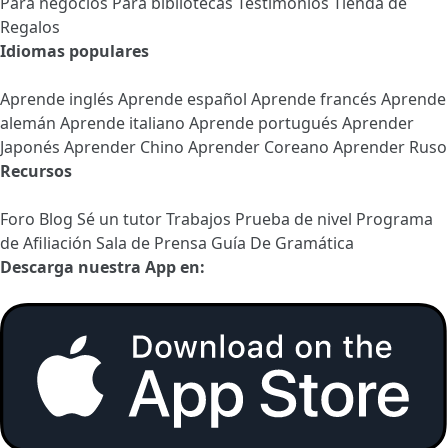
Para negocios
Para bibliotecas
Testimonios
Tienda de
Regalos
Idiomas populares
Aprende inglés
Aprende español
Aprende francés
Aprende
alemán
Aprende italiano
Aprende portugués
Aprender
Japonés
Aprender Chino
Aprender Coreano
Aprender Ruso
Recursos
Foro
Blog
Sé un tutor
Trabajos
Prueba de nivel
Programa
de Afiliación
Sala de Prensa
Guía De Gramática
Descarga nuestra App en: