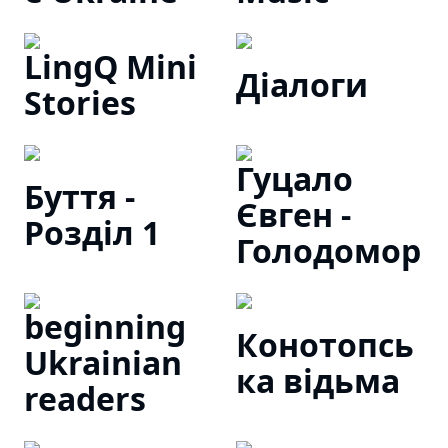
LingQ Mini
Діалоги
Stories
Гуцало
Буття -
Євген -
Розділ 1
Голодомор
beginning
Конотопсь
Ukrainian
ка відьма
readers