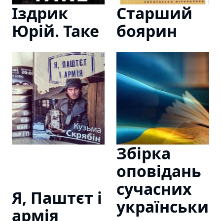
Іздрик
Старший
Юрій. Таке
боярин
Збірка
оповідань
сучасних
Я, Паштєт і
українськи
армія