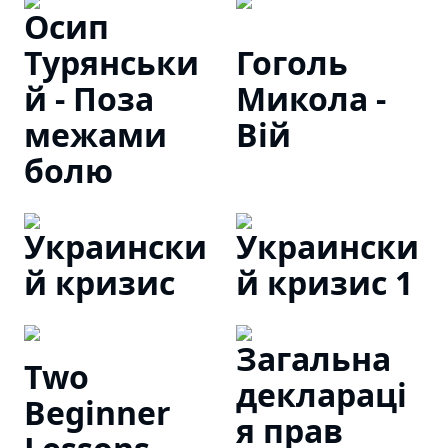
Осип
Турянськи
Гоголь
й - Поза
Микола -
межами
Вій
болю
Украински
Украински
й кризис
й кризис 1
Загальна
Two
декларацi
Beginner
я прав