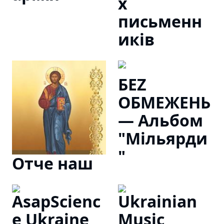
х
письменн
иків
БЕZ
ОБМЕЖЕНЬ
— Альбом
"Мільярди
"
Отче наш
AsapScienc
Ukrainian
e Ukraine
Music