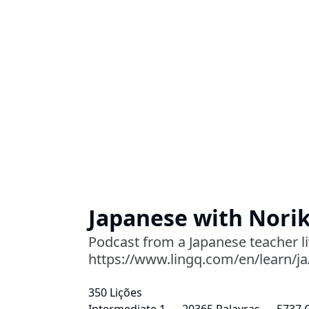
Japanese with Norik
Podcast from a Japanese teacher liv
https://www.lingq.com/en/learn/j
350 Lições
Intermediate 1
20365 Palavras
5737 