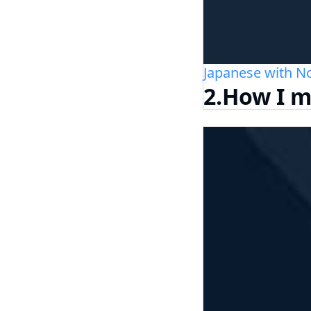
Japanese with No
2.How I 