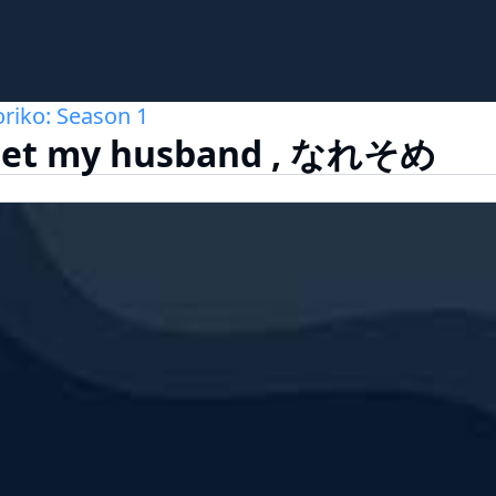
riko: Season 1
met my husband , なれそめ