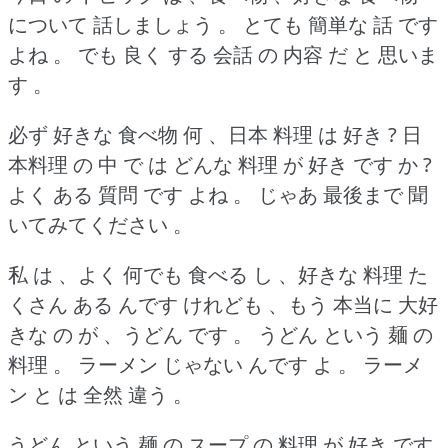
について 話しましょう 。
とても 簡単な 話 です
よね 。
でも 良く する 会話 の 内容 だ と 思いま
す 。
必ず 好きな 食べ物 何 、日本 料理 は 好き ?
日
本料理 の 中 で は どんな 料理 が 好き です か ?
よく ある 質問 です よね 。
じゃあ 最後まで 聞
いてみてください 。
私 は 、よく 何でも 食べる し 、好きな 料理 た
くさん ある んです けれども 、もう 本当に 大好
きな の が 、うどん です 。
うどん という 麺 の
料理 。
ラーメン じゃない んです よ 。
ラーメ
ン と は 全然 違う 。
うどん という 麺 の スープ の 料理 が 好き です