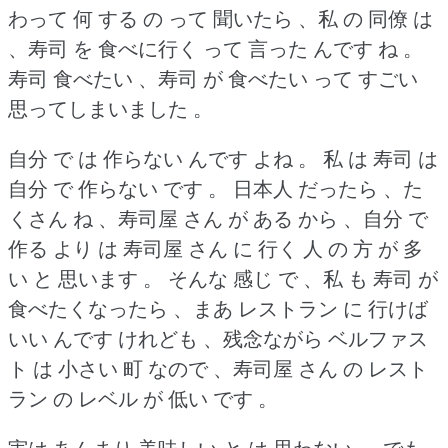
わって 何 する の って 聞いたら 、私 の 同僚 は
、寿司 を 食べに行く って 言った んです ね 。
寿司 食べたい 、寿司 が 食べたい って すごい
思ってしまいました 。
自分 で は 作らない んです よね 。
私 は 寿司 は
自分 で 作らない です 。
日本人 だったら 、た
くさん ね 、寿司屋 さん が ある から 、自分 で
作る より は 寿司屋 さん に 行く 人 の 方 が 多
い と 思います 。
そんな 感じ で 、私 も 寿司 が
食べたくなったら 、まあ レストラン に 行けば
いい んです けれども 、残念ながら ベルファス
ト は 小さい 町 なので 、寿司屋 さん の レスト
ラン の レベル が 低い です 。