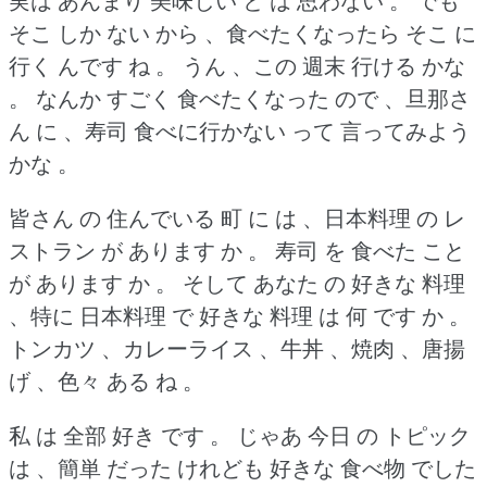
実は あんまり 美味しい と は 思わない 。
でも
そこ しか ない から 、食べたくなったら そこ に
行く んです ね 。
うん 、この 週末 行ける かな
。
なんか すごく 食べたくなった ので 、旦那さ
ん に 、寿司 食べに行かない って 言ってみよう
かな 。
皆さん の 住んでいる 町 に は 、日本料理 の レ
ストラン が あります か 。
寿司 を 食べた こと
が あります か 。
そして あなた の 好きな 料理
、特に 日本料理 で 好きな 料理 は 何 です か 。
トンカツ 、カレーライス 、牛丼 、焼肉 、唐揚
げ 、色々 ある ね 。
私 は 全部 好き です 。
じゃあ 今日 の トピック
は 、簡単 だった けれども 好きな 食べ物 でした