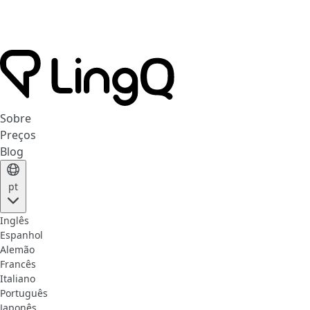
Sobre
Preços
Blog
pt
Inglês
Espanhol
Alemão
Francês
Italiano
Português
Japonês