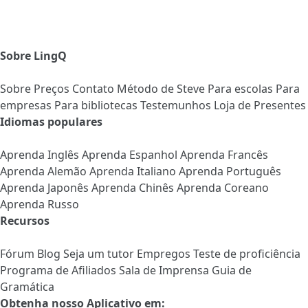
Sobre LingQ
Sobre
Preços
Contato
Método de Steve
Para escolas
Para
empresas
Para bibliotecas
Testemunhos
Loja de Presentes
Idiomas populares
Aprenda Inglês
Aprenda Espanhol
Aprenda Francês
Aprenda Alemão
Aprenda Italiano
Aprenda Português
Aprenda Japonês
Aprenda Chinês
Aprenda Coreano
Aprenda Russo
Recursos
Fórum
Blog
Seja um tutor
Empregos
Teste de proficiência
Programa de Afiliados
Sala de Imprensa
Guia de
Gramática
Obtenha nosso Aplicativo em: