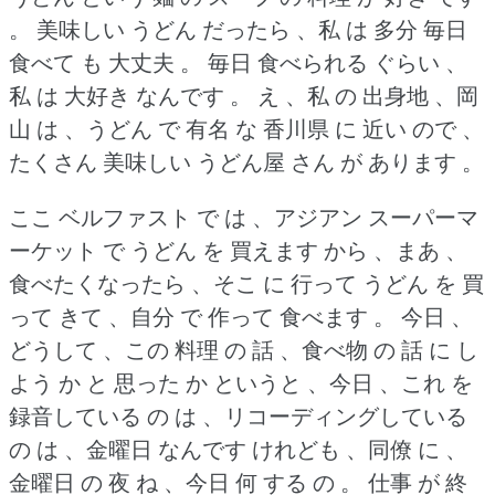
。
美味しい うどん だったら 、私 は 多分 毎日
食べて も 大丈夫 。
毎日 食べられる ぐらい 、
私 は 大好き なんです 。
え 、私 の 出身地 、岡
山 は 、うどん で 有名 な 香川県 に 近い ので 、
たくさん 美味しい うどん屋 さん が あります 。
ここ ベルファスト で は 、アジアン スーパーマ
ーケット で うどん を 買えます から 、まあ 、
食べたくなったら 、そこ に 行って うどん を 買
って きて 、自分 で 作って 食べます 。
今日 、
どうして 、この 料理 の 話 、食べ物 の 話 に し
よう か と 思った か というと 、今日 、これ を
録音している の は 、リコーディングしている
の は 、金曜日 なんです けれども 、同僚 に 、
金曜日 の 夜 ね 、今日 何 する の 。
仕事 が 終