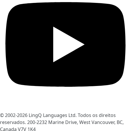
© 2002-2026
LingQ Languages Ltd.
Todos os direitos
reservados. 200-2232 Marine Drive, West Vancouver, BC,
Canada
V7V 1K4