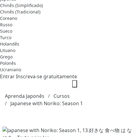
Chinês (Simplificado)
Chinês (Tradicional)
Coreano
Russo
Sueco
Turco
Holandês
Lituano
Grego
Polonês
Ucraniano
Entrar
Inscreva-se gratuitamente
Aprenda Japonês
Cursos
Japanese with Noriko: Season 1