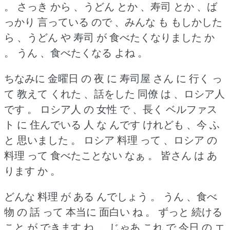
。
さっき から 、うどん とか 、寿司 とか 、ば
っかり 言っている ので 、みんな も もしかした
ら 、うどん や 寿司 が 食べたくなりました か
。
うん 、食べたくなる よね 。
ちなみに 金曜日 の 夜 に 寿司屋 さん に 行く っ
て 教えて くれた 、話をした 同僚 は 、ロシア人
です 。
ロシア人 の 女性 で 、長く ベルファス
ト に 住んでいる 人 な んです けれども 、今 ふ
と 思いました 。
ロシア 料理 って 、ロシア の
料理 って 食べたことない なぁ 。
皆さん は あ
ります か 。
どんな 料理 が ある んでしょう 。
うん 、食べ
物 の 話 って 本当に 面白い ね 。
ずっと 続ける
こと が できます ね 。
じゃあ これ で 今日 の エ