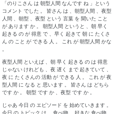
「のりこさん は 朝型人間 なんです ね 」という
コメント でした 。
皆さん は 、朝型人間 、夜型
人間 、朝型 、夜型 という 言葉 を 聞いた こと
が あります か 。
朝型人間 というと 、朝 早く
起きる の が 得意 で 、早く 起きて 朝 に たくさ
ん の こと が できる 人 。
これ が 朝型人間 かな
。
夜型人間 といえば 、朝 早く 起きる の は 得意
じゃない けれども 、夜 遅く まで 起きていて 、
夜 に たくさんの 活動 が できる 人 。
これ が 夜
型人間 に なる と 思います 。
皆さん は どちら
です か 。
朝型 です か 、夜型 です か 。
じゃあ 今日 の エピソード を 始めていきます 。
今日 の トピック は 、食べ物 、好きな 食べ物