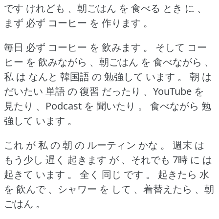
です けれども 、朝ごはん を 食べる とき に 、
まず 必ず コーヒー を 作ります 。
毎日 必ず コーヒー を 飲みます 。
そして コー
ヒー を 飲みながら 、朝ごはん を 食べながら 、
私 は なんと 韓国語 の 勉強して います 。
朝 は
だいたい 単語 の 復習 だったり 、YouTube を
見たり 、Podcast を 聞いたり 。
食べながら 勉
強して います 。
これ が 私 の 朝 の ルーティン かな 。
週末 は
もう少し 遅く 起きます が 、それでも 7時 に は
起きて います 。
全く 同じ です 。
起きたら 水
を 飲んで 、シャワー を して 、着替えたら 、朝
ごはん 。