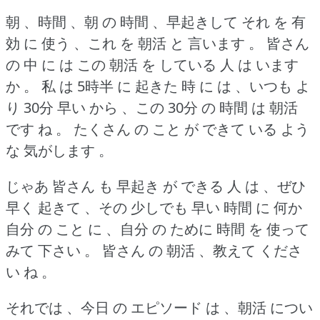
朝 、時間 、朝 の 時間 、早起きして それ を 有
効 に 使う 、これ を 朝活 と 言います 。
皆さん
の 中 に は この 朝活 を している 人 は います
か 。
私 は 5時半 に 起きた 時 に は 、いつも よ
り 30分 早い から 、この 30分 の 時間 は 朝活
です ね 。
たくさん の こと が できて いる よう
な 気がします 。
じゃあ 皆さん も 早起き が できる 人 は 、ぜひ
早く 起きて 、その 少しでも 早い 時間 に 何か
自分 の こと に 、自分 の ために 時間 を 使って
みて 下さい 。
皆さん の 朝活 、教えて くださ
い ね 。
それでは 、今日 の エピソード は 、朝活 につい