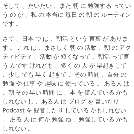
そして 、だいたい 、また 朝 に 勉強する ってい
う の が 、私 の 本当に 毎日 の 朝 の ルーティン
です 。
さて 、日本 で は 、朝活 という 言葉 が ありま
す 。
これ は 、まさしく 朝 の 活動 、朝 の アク
ティビティ 、活動 が 短くなって 、朝活 って言
う んです けれども 、多く の 人 が 早起きして
、少し でも 早く 起きて 、その 時間 、自分 の
勉強 や 仕事 や 趣味 に 使っている 。
ある人 は
、朝 その 早い 時間 に 、本 を 読んでいる かも
しれない し 、ある人 は ブログ を 書いたり
Podcast を 録音したり している かもしれない
。
ある 人 は 何か 勉強 ね 、勉強している かも
しれない 。