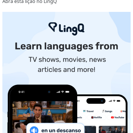
Abra esta lição no LingQ