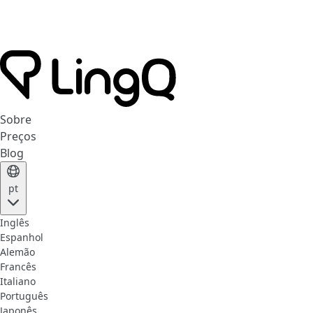
Sobre
Preços
Blog
pt
Inglês
Espanhol
Alemão
Francês
Italiano
Português
Japonês