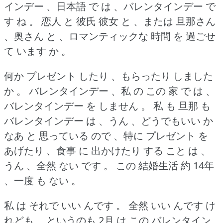
インデー 、日本語 で は 、バレンタインデー で
す ね 。
恋人 と 彼氏 彼女 と 、または 旦那さん
、奥さん と 、ロマンティックな 時間 を 過ごせ
て います か 。
何か プレゼント したり 、もらったり しました
か 。
バレンタインデー 、私 の この 家 で は 、
バレンタインデー を しません 。
私 も 旦那 も
バレンタインデー は 、うん 、どうでもいい か
なあ と 思っている ので 、特に プレゼント を
あげたり 、食事 に 出かけたり する こと は 、
うん 、全然 ない です 。
この 結婚生活 約 14年
、一度 も ない 。
私 は それで いい んです 。
全然 いい んです け
れども 、というのも 2月 は この バレンタイン