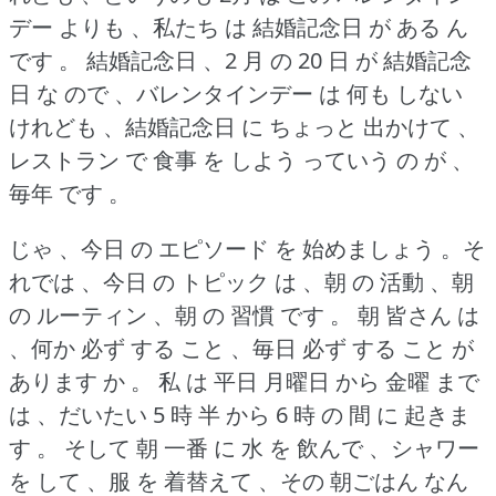
デー よりも 、私たち は 結婚記念日 が ある ん
です 。
結婚記念日 、2 月 の 20 日 が 結婚記念
日 な ので 、バレンタインデー は 何も しない
けれども 、結婚記念日 に ちょっと 出かけて 、
レストラン で 食事 を しよう っていう の が 、
毎年 です 。
じゃ 、今日 の エピソード を 始めましょう 。そ
れでは 、今日 の トピック は 、朝 の 活動 、朝
の ルーティン 、朝 の 習慣 です 。
朝 皆さん は
、何か 必ず する こと 、毎日 必ず する こと が
あります か 。
私 は 平日 月曜日 から 金曜 まで
は 、だいたい 5 時 半 から 6 時 の 間 に 起きま
す 。
そして 朝 一番 に 水 を 飲んで 、シャワー
を して 、服 を 着替えて 、その 朝ごはん なん