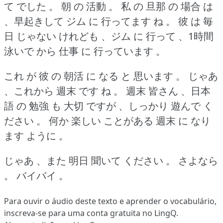
て でした 。
朝 の 活動 。
私 の 旦那 の 場合 は
、早起きして ジム に 行ってます ね 。
彼 は 毎
日 じゃない けれども 、ジム に 行って 、1時間
泳いで から 仕事 に 行っています 。
これ が 彼 の 朝活 に なる と 思います 。
じゃあ
、これから 週末 です ね 。
週末 皆さん 、日本
語 の 勉強 も 大切 ですが 、しっかり 遊んで く
ださい 。
何か 楽しい ことがある 週末 に なり
ます ように 。
じゃあ 、また 明日 聞いて ください 。
さよなら
。
バイバイ 。
Para ouvir o áudio deste texto e aprender o vocabulário,
inscreva-se
para uma conta gratuita no LingQ.