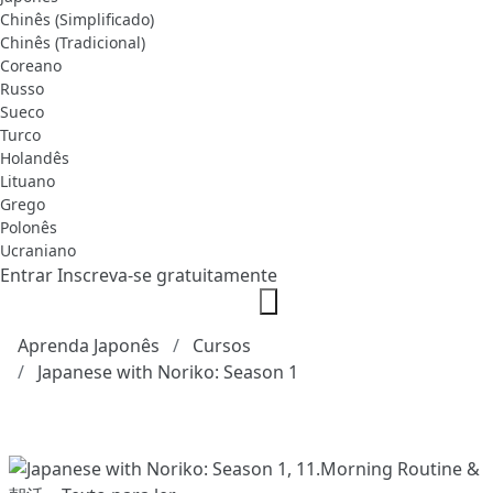
Chinês (Simplificado)
Chinês (Tradicional)
Coreano
Russo
Sueco
Turco
Holandês
Lituano
Grego
Polonês
Ucraniano
Entrar
Inscreva-se gratuitamente
Aprenda Japonês
Cursos
Japanese with Noriko: Season 1