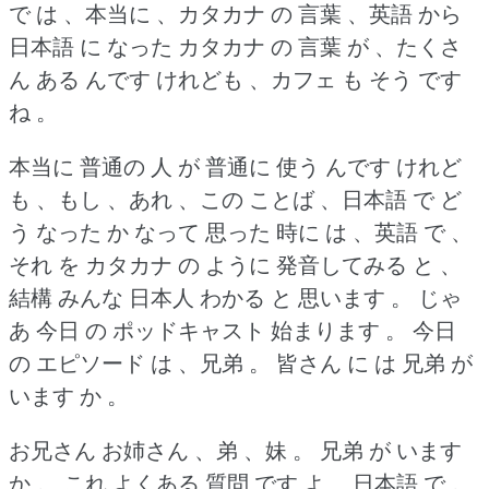
で は 、本当に 、カタカナ の 言葉 、英語 から
日本語 に なった カタカナ の 言葉 が 、たくさ
ん ある んです けれども 、カフェ も そう です
ね 。
本当に 普通の 人 が 普通に 使う んです けれど
も 、もし 、あれ 、この ことば 、日本語 で ど
う なった か なって 思った 時に は 、英語 で 、
それ を カタカナ の ように 発音してみる と 、
結構 みんな 日本人 わかる と 思います 。
じゃ
あ 今日 の ポッドキャスト 始まります 。
今日
の エピソード は 、兄弟 。
皆さん に は 兄弟 が
います か 。
お兄さん お姉さん 、弟 、妹 。
兄弟 が います
か 。
これ よくある 質問 です よ 、日本語 で 。