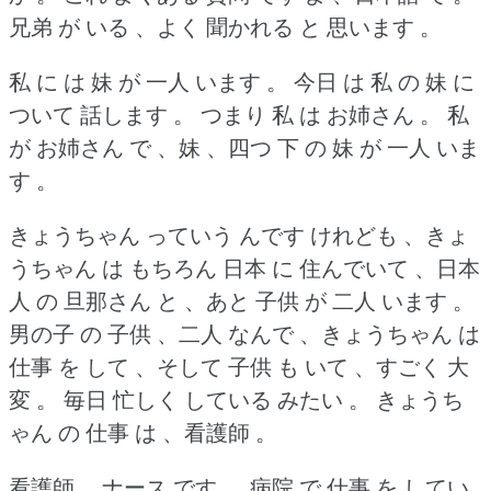
兄弟 が いる 、よく 聞かれる と 思います 。
私 に は 妹 が 一人 います 。
今日 は 私 の 妹 に
ついて 話します 。
つまり 私 は お姉さん 。
私
が お姉さん で 、妹 、四つ 下 の 妹 が 一人 いま
す 。
きょうちゃん っていう んです けれども 、きょ
うちゃん は もちろん 日本 に 住んでいて 、日本
人 の 旦那さん と 、あと 子供 が 二人 います 。
男の子 の 子供 、二人 なんで 、きょうちゃん は
仕事 を して 、そして 子供 も いて 、すごく 大
変 。
毎日 忙しく している みたい 。
きょうち
ゃん の 仕事 は 、看護師 。
看護師 、ナース です 。
病院 で 仕事 を してい