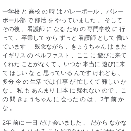
中学校 と 高校 の 時 は バレーボール 、バレー
ボール部 で 部活 を やっていました 。
そして
その後 、看護師 に なる ため の 専門学校 に 行
って 、卒業して から ずっと 看護師 として 働い
ています 。
残念ながら 、きょうちゃん は まだ
イギリス の ベルファスト 、ここ に 遊びに来て
くれた ことがなくて 、いつか 本当に 遊びに来
て ほしい な と 思っている んです けれども 、
多分 今 の 生活 では 仕事 が 忙しくて 難しい か
な 。
私 も あんまり 日本 に 帰れない ので 、こ
の 間 きょうちゃん に 会った の は 、2年 前 か
な 。
2年 前に 一日 だけ 会いました 。
だから なかな