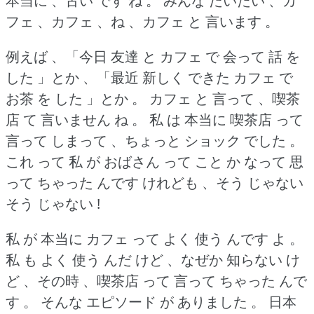
本当に 、古い です ね 。
みんな だいたい 、カ
フェ 、カフェ 、ね 、カフェ と 言います 。
例えば 、「今日 友達 と カフェ で 会って 話 を
した 」とか 、「最近 新しく できた カフェ で
お茶 を した 」とか 。
カフェ と 言って 、喫茶
店 て 言いません ね 。
私 は 本当に 喫茶店 って
言って しまって 、ちょっと ショック でした 。
これ って 私 が おばさん って こと か なって 思
って ちゃった んです けれども 、そう じゃない
そう じゃない !
私 が 本当に カフェ って よく 使う んです よ 。
私 も よく 使う んだ けど 、なぜか 知らない け
ど 、その時 、喫茶店 って 言って ちゃった んで
す 。
そんな エピソード が ありました 。
日本