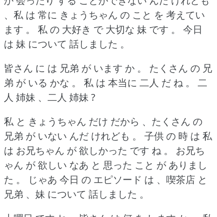
か 会ったり する ことができない んだ けれども
、私 は 常に きょうちゃん の こと を 考えてい
ます 。
私 の 大好き で 大切な 妹 です 。
今日
は 妹 について 話しました 。
皆さん に は 兄弟 が います か 。
たくさん の 兄
弟 が いる かな 。
私 は 本当に 二人 だ ね 。
二
人 姉妹 、二人 姉妹 ?
私 と きょうちゃん だけ だから 、たくさん の
兄弟 が いない んだ けれども 。
子供 の 時 は 私
は お兄ちゃん が 欲しかった です ね 。
お兄ち
ゃん が 欲しい なあ と 思った こと が ありまし
た 。
じゃあ 今日 の エピソード は 、喫茶店 と
兄弟 、妹 について 話しました 。