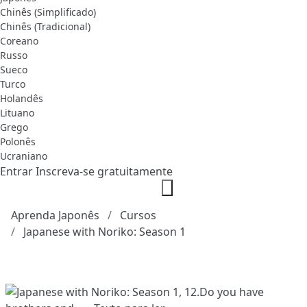
Chinês (Simplificado)
Chinês (Tradicional)
Coreano
Russo
Sueco
Turco
Holandês
Lituano
Grego
Polonês
Ucraniano
Entrar
Inscreva-se gratuitamente
Aprenda Japonês
Cursos
Japanese with Noriko: Season 1