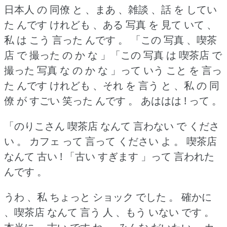
日本人 の 同僚 と 、まあ 、雑談 、話 を してい
た んです けれども 、ある 写真 を 見て いて 、
私 は こう 言った んです 。
「この 写真 、喫茶
店 で 撮った の か な 」「この 写真 は 喫茶店 で
撮った 写真 な の か な 」って いう こと を 言っ
た んです けれども 、それ を 言う と 、私 の 同
僚 が すごい 笑った んです 。
あははは !
って 。
「のりこさん 喫茶店 なんて 言わない で くださ
い 。
カフェ って 言って ください よ 。
喫茶店
なんて 古い !
「古い すぎます 」って 言われた
んです 。
うわ 、私 ちょっと ショック でした 。
確かに
、喫茶店 なんて 言う 人 、もう いない です 。