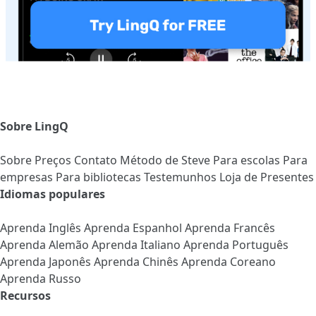
Sobre LingQ
Sobre
Preços
Contato
Método de Steve
Para escolas
Para
empresas
Para bibliotecas
Testemunhos
Loja de Presentes
Idiomas populares
Aprenda Inglês
Aprenda Espanhol
Aprenda Francês
Aprenda Alemão
Aprenda Italiano
Aprenda Português
Aprenda Japonês
Aprenda Chinês
Aprenda Coreano
Aprenda Russo
Recursos