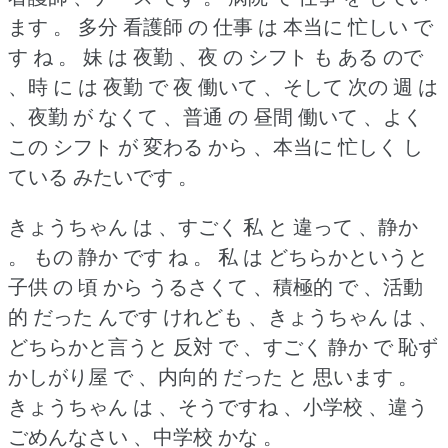
ます 。
多分 看護師 の 仕事 は 本当に 忙しい で
す ね 。
妹 は 夜勤 、夜 の シフト も ある ので
、時 に は 夜勤 で 夜 働いて 、そして 次の 週 は
、夜勤 が なくて 、普通 の 昼間 働いて 、よく
この シフト が 変わる から 、本当に 忙しく し
ている みたいです 。
きょうちゃん は 、すごく 私 と 違って 、静か
。
もの 静か です ね 。
私 は どちらかというと
子供 の 頃 から うるさくて 、積極的 で 、活動
的 だった んです けれども 、きょうちゃん は 、
どちらかと言うと 反対 で 、すごく 静か で 恥ず
かしがり屋 で 、内向的 だった と 思います 。
きょうちゃん は 、そうですね 、小学校 、違う
ごめんなさい 、中学校 かな 。