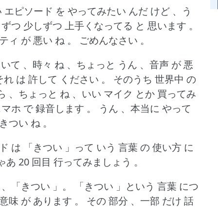
長い エピソード を やってみたい んだ けど 、う
しずつ 少しずつ 上手くなってる と 思います 。
ティ が 悪い ね 。
ごめんなさい 。
していて 、時々 ね 、ちょっと うん 、音声 が 悪
それ は 許して ください 。
そのうち 世界中 の
ら 、ちょっと ね 、いい マイク とか 買ってみ
スマホ で 録音します 。
うん 、本当に やって
きつい ね 。
ド は 「きつい 」って いう 言葉 の 使い方 に
ゃあ 20 回目 行ってみましょう 。
は 、「きつい 」。
「きつい 」という 言葉 につ
 意味 が あります 。
その 部分 、一部 だけ 話