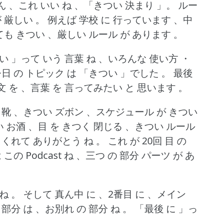
ん 、これ いい ね 、「きつい 決まり 」。
ルー
が 厳しい 。
例えば 学校 に 行っています 、中
ても きつい 、厳しい ルール が あります 。
い 」って いう 言葉 ね 、いろんな 使い方 ・
今日 の トピック は 「きつい 」でした 。
最後
文 を 、言葉 を 言ってみたい と 思います 。
い 靴 、きつい ズボン 、スケジュール が きつい
 お酒 、目 を きつく 閉じる 、きつい ルール
 くれて ありがとう ね 。
これ が 20回 目 の
 この Podcast ね 、三つ の 部分 パーツ が あ
ね 。
そして 真ん中 に 、2番目 に 、メイン
部分 は 、お別れ の 部分 ね 。
「最後 に 」っ