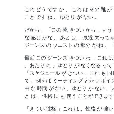
これ どう です か 。
これ は その 靴 が
こと です ね 。
ゆとり が ない 。
だから 、「この 靴 きつい から 、もう 
な 感じ かな 。
あと は 、最近 太っち
ジーンズ の ウエスト の 部分 が ね 
最近 この ジーンズ きつい わ 」これ 
、あたり に 、ゆとり が なくなる って 
「スケジュール が きつい 」これ も 同
て 、例えば ミーティング とか アポイ
由 な 時間 が ない 、ゆとり が ない 
と は 、性格 に も 使う ことができます
「きつい 性格 」これ は 、性格 が 強