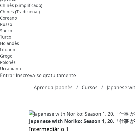
Chinês (Simplificado)
Chinês (Tradicional)
Coreano
Russo
Sueco
Turco
Holandês
Lituano
Grego
Polonês
Ucraniano
Entrar
Inscreva-se gratuitamente
Aprenda Japonês
Cursos
Japanese wi
Japanese with Noriko: Season 1, 20
Intermediário 1