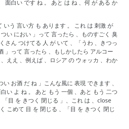
。
面白い です ね 。
あと は ね 、何 が ある か
 いう 言い方 も あります 。
これ は 刺激 が
つい におい 」って 言ったら 、ものすごく 臭
たくさん つけてる 人 が いて 、「うわ 、きつっ
酒 」って 言ったら 、もしかしたら アルコー
て 、ええ 、例えば 、ロシア の ウォッカ 、わか
つい お酒 だ ね 」こんな風に 表現 できます 、
白い よ ね 。
あと もう 一個 、あと もう 二つ
、「目 を きつく 閉じる 」、これ は 、close
 強く こめて 目 を 閉じる 、「目 を きつく 閉じ