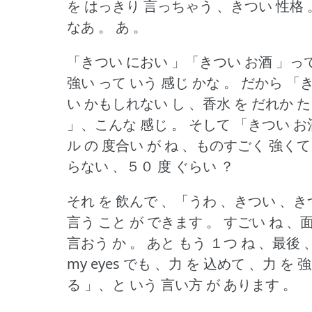
を はっきり 言っちゃう 、きつい 性格 
なあ 。
あ 。
「きつい におい 」「きつい お酒 」って
強い って いう 感じ かな 。
だから 「き
い かもしれない し 、香水 を だれか 
」、こんな 感じ 。
そして 「きつい お
ル の 度合い が ね 、ものすごく 強く
らない 、５０ 度 ぐらい ？
それ を 飲んで 、「うわ 、きつい 、き
言う こと が できます 。
すごい ね 、面
言おう か 。
あと もう １つ ね 、最後 
my eyes でも 、力 を 込めて 、力 を
る 」、と いう 言い方 が あります 。