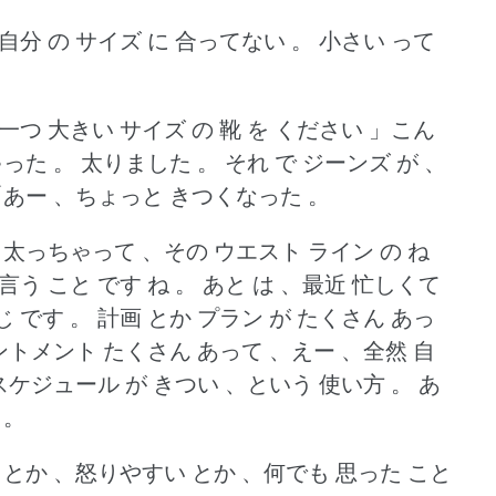
 自分 の サイズ に 合ってない 。
小さい って
一つ 大きい サイズ の 靴 を ください 」こん
ゃった 。
太りました 。
それ で ジーンズ が 、
、「あー 、ちょっと きつくなった 。
は 太っちゃって 、その ウエスト ライン の ね
言う こと です ね 。
あと は 、最近 忙しくて
じ です 。
計画 とか プラン が たくさん あっ
ントメント たくさん あって 、えー 、全然 自
、スケジュール が きつい 、という 使い方 。
あ
 。
い とか 、怒りやすい とか 、何でも 思った こと