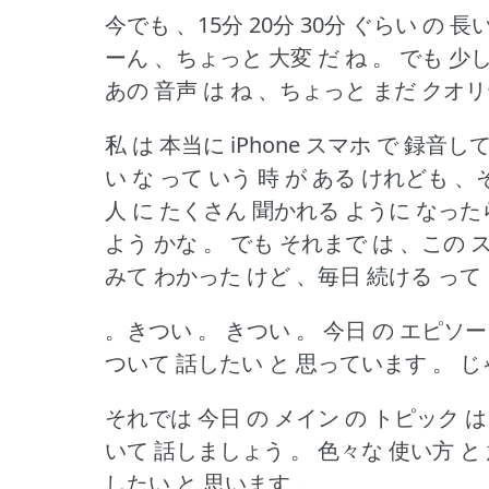
今でも 、15分 20分 30分 ぐらい の 
ーん 、ちょっと 大変 だ ね 。
でも 少
あの 音声 は ね 、ちょっと まだ クオリ
私 は 本当に iPhone スマホ で 録音
い な って いう 時 が ある けれども 、
人 に たくさん 聞かれる ように なった
よう かな 。
でも それまで は 、この 
みて わかった けど 、毎日 続ける って 
。きつい 。
きつい 。
今日 の エピソー
ついて 話したい と 思っています 。
じ
それでは 今日 の メイン の トピック 
いて 話しましょう 。
色々な 使い方 と
したい と 思います 。