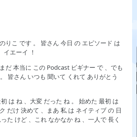
 のりこ です 。
皆さん 今日 の エピソード は
 、イエーイ ！
だ 本当に この Podcast ビギナー で 、でも
 。
皆さん いつも 聞いて くれて ありがとう
初 は ね 、大変 だった ね 。
始めた 最初 は
ク だけ 決めて 、まあ 私 は ネイティブ の 日
思った けど 、これ なかなか ね 、一人で 長く