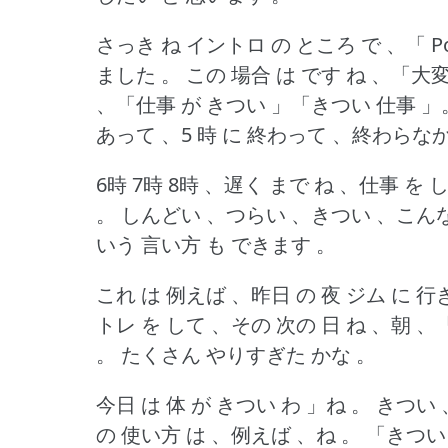
さっき ね イントロ の ところ で 、「 Po
ました 。
この 場合 は です ね 、「大変
、「仕事 が きつい 」「きつい 仕事 」
あって 、5 時 に 終わって 、終わらな
6時 7時 8時 、遅く まで ね 、仕事 を 
。
しんどい 、つらい 、きつい 、こんな
いう 言い方 も できます 。
これ は 例えば 、昨日 の 夜 ジム に 
トレ を して 、その 次の 日 ね 、朝
。
たくさん やりすぎた かな 。
今日 は 体 が きつい わ 」ね 。
きつい 
の 使い方 は 、例えば 、ね 。
「きつい