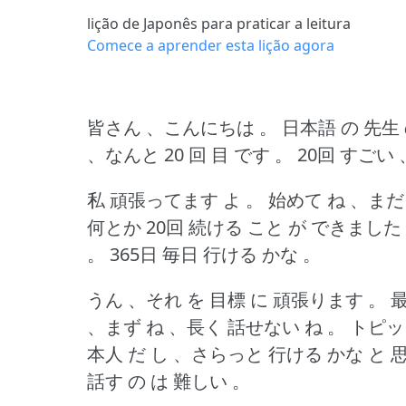
lição de Japonês para praticar a leitura
Comece a aprender esta lição agora
皆さん 、こんにちは 。
日本語 の 先生
、なんと 20 回 目 です 。
20回 すごい
私 頑張ってます よ 。
始めて ね 、まだま
何とか 20回 続ける こと が できました
。
365日 毎日 行ける かな 。
うん 、それ を 目標 に 頑張ります 。
最
、まず ね 、長く 話せない ね 。
トピッ
本人 だ し 、さらっと 行ける かな と 
話す の は 難しい 。