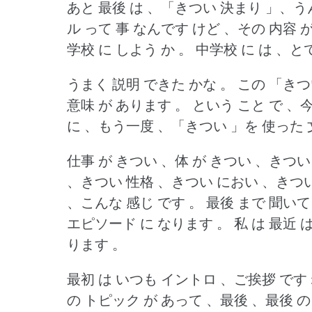
あと 最後 は 、「きつい 決まり 」、う
ル って 事 なんです けど 、その 内容 
学校 に しよう か 。
中学校 に は 、と
うまく 説明 できた かな 。
この 「きつ
意味 が あります 。
という こと で 、
に 、もう一度 、「きつい 」を 使った 
仕事 が きつい 、体 が きつい 、きつ
、きつい 性格 、きつい におい 、きつい
、こんな 感じ です 。
最後 まで 聞いて
エピソード に なります 。
私 は 最近 は
ります 。
最初 は いつも イントロ 、ご挨拶 です 
の トピック が あって 、最後 、最後 の 