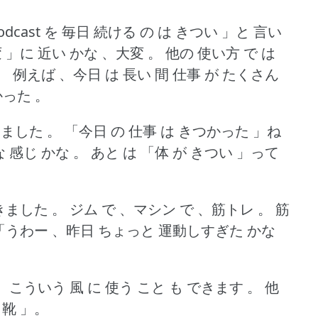
dcast を 毎日 続ける の は きつい 」と 言い
 」に 近い かな 、大変 。
他の 使い方 で は
。
例えば 、今日 は 長い 間 仕事 が たくさん
かった 。
しました 。
「今日 の 仕事 は きつかった 」ね
 感じ かな 。
あと は 「体 が きつい 」って
行きました 。
ジム で 、マシン で 、筋トレ 。
筋
 、「うわー 、昨日 ちょっと 運動しすぎた かな
、こういう 風 に 使う こと も できます 。
他
 靴 」。