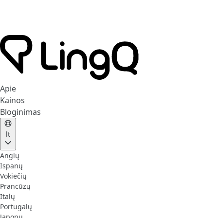
Apie
Kainos
Bloginimas
lt
Anglų
Ispanų
Vokiečių
Prancūzų
Italų
Portugalų
Japonų