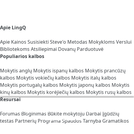
Apie LingQ
Apie
Kainos
Susisiekti
Steve'o Metodas
Mokykloms
Verslui
Bibliotekoms
Atsiliepimai
Dovanų Parduotuvė
Populiarios kalbos
Mokytis anglų
Mokytis ispanų kalbos
Mokytis prancūzų
kalbos
Mokytis vokiečių kalbos
Mokytis italų kalbos
Mokytis portugalų kalbos
Mokytis japonų kalbos
Mokytis
kinų kalbos
Mokytis korėjiečių kalbos
Mokytis rusų kalbos
Resursai
Mes naudojame slapukus, kad padėtume pagerinti
LingQ. Apsilankę avetainėje Jūs sutinkate su mūsų
Forumas
Bloginimas
Būkite mokytoju
Darbai
Įgūdžių
slapukų politika
.
testas
Partnerių Programa
Spaudos Tarnyba
Gramatikos
Vadovas