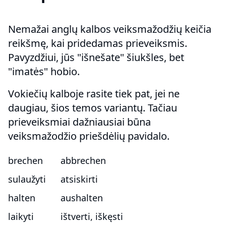
Nemažai anglų kalbos veiksmažodžių keičia
reikšmę, kai pridedamas prieveiksmis.
Pavyzdžiui, jūs "išnešate" šiukšles, bet
"imatės" hobio.
Vokiečių kalboje rasite tiek pat, jei ne
daugiau, šios temos variantų. Tačiau
prieveiksmiai dažniausiai būna
veiksmažodžio priešdėlių pavidalo.
brechen
abbrechen
sulaužyti
atsiskirti
halten
aushalten
laikyti
ištverti, iškęsti