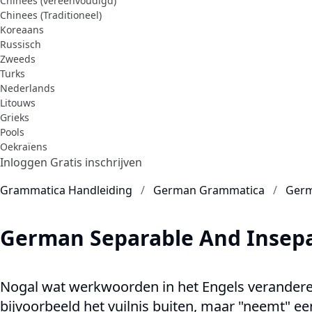
Chinees (vereenvoudigd)
Chinees (Traditioneel)
Koreaans
Russisch
Zweeds
Turks
Nederlands
Litouws
Grieks
Pools
Oekraïens
Inloggen
Gratis inschrijven
Grammatica Handleiding
German Grammatica
Germ
German Separable And Insepa
Nogal wat werkwoorden in het Engels veranderen 
bijvoorbeeld het vuilnis buiten, maar "neemt" e