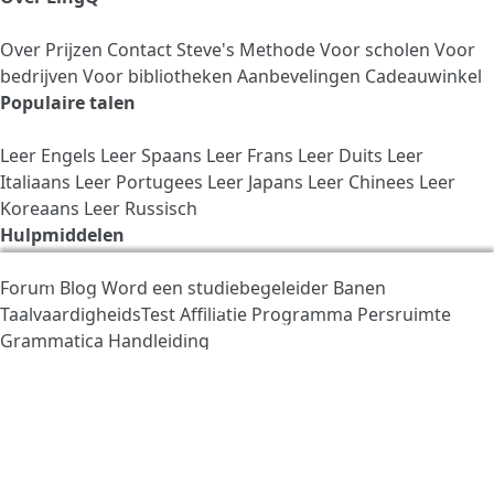
Over
Prijzen
Contact
Steve's Methode
Voor scholen
Voor
bedrijven
Voor bibliotheken
Aanbevelingen
Cadeauwinkel
Populaire talen
Leer Engels
Leer Spaans
Leer Frans
Leer Duits
Leer
Italiaans
Leer Portugees
Leer Japans
Leer Chinees
Leer
Koreaans
Leer Russisch
Hulpmiddelen
We gebruiken cookies om LingQ beter te maken. Als u
Forum
Blog
Word een studiebegeleider
Banen
de website bezoekt, gaat u akkoord met onze
TaalvaardigheidsTest
Affiliatie Programma
Persruimte
cookiebeleid
.
Grammatica Handleiding
Haal je App op: