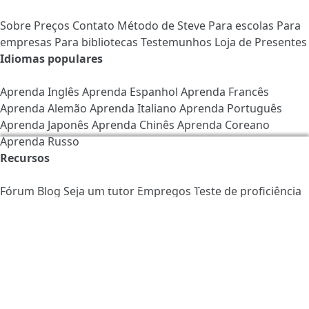
Sobre
Preços
Contato
Método de Steve
Para escolas
Para
empresas
Para bibliotecas
Testemunhos
Loja de Presentes
Idiomas populares
Aprenda Inglês
Aprenda Espanhol
Aprenda Francês
Aprenda Alemão
Aprenda Italiano
Aprenda Português
Aprenda Japonês
Aprenda Chinês
Aprenda Coreano
Aprenda Russo
Nós usamos os cookies para ajudar a melhorar o
Recursos
LingQ. Ao visitar o site, você concorda com a nossa
política de cookies
.
Fórum
Blog
Seja um tutor
Empregos
Teste de proficiência
Programa de Afiliados
Sala de Imprensa
Guia de
Gramática
Obtenha nosso Aplicativo em: