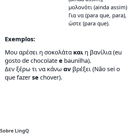
μολονότι (ainda assim)
Για να (para que, para),
ώστε (para que).
Exemplos:
Mου αρέσει η σοκολάτα
και
η βανίλια (eu
gosto de chocolate
e
baunilha).
Δεν ξέρω τι να κάνω
αν
βρέξει (Não sei o
que fazer
se
chover).
Sobre LingQ