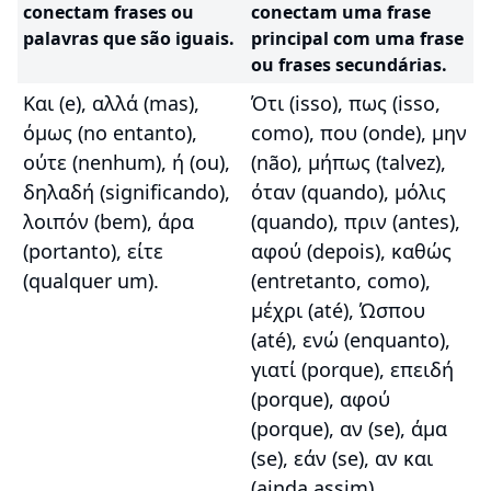
conectam frases ou
conectam uma frase
palavras que são iguais.
principal com uma frase
ou frases secundárias.
Και (e), αλλά (mas),
Ότι (isso), πως (isso,
όμως (no entanto),
como), που (onde), μην
ούτε (nenhum), ή (ou),
(não), μήπως (talvez),
δηλαδή (significando),
όταν (quando), μόλις
λοιπόν (bem), άρα
(quando), πριν (antes),
(portanto), είτε
αφού (depois), καθώς
(qualquer um).
(entretanto, como),
μέχρι (até), Ώσπου
(até), ενώ (enquanto),
γιατί (porque), επειδή
(porque), αφού
(porque), αν (se), άμα
(se), εάν (se), αν και
(ainda assim),