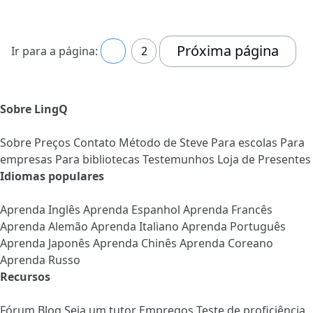
Próxima página
Ir para a página:
1
2
Sobre LingQ
Sobre
Preços
Contato
Método de Steve
Para escolas
Para
empresas
Para bibliotecas
Testemunhos
Loja de Presentes
Idiomas populares
Aprenda Inglês
Aprenda Espanhol
Aprenda Francês
Aprenda Alemão
Aprenda Italiano
Aprenda Português
Aprenda Japonês
Aprenda Chinês
Aprenda Coreano
Aprenda Russo
Recursos
Fórum
Blog
Seja um tutor
Empregos
Teste de proficiência