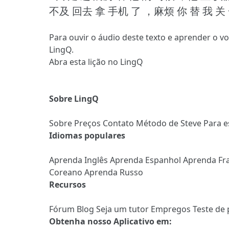
不及 回去 拿 手机 了 ，麻烦 你 替 我 关
Para ouvir o áudio deste texto e aprender o v
LingQ.
Abra esta lição no LingQ
Sobre LingQ
Sobre
Preços
Contato
Método de Steve
Para e
Idiomas populares
Aprenda Inglês
Aprenda Espanhol
Aprenda Fr
Coreano
Aprenda Russo
Recursos
Fórum
Blog
Seja um tutor
Empregos
Teste de 
Obtenha nosso Aplicativo em: