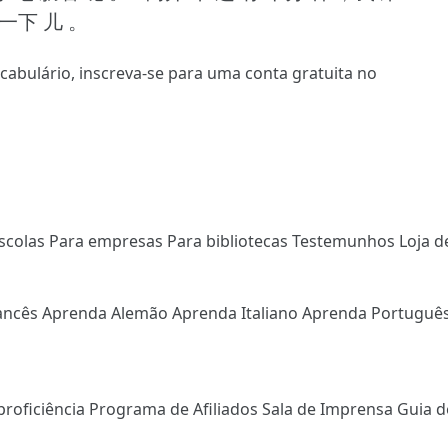
 一下 儿 。
ocabulário,
inscreva-se
para uma conta gratuita no
scolas
Para empresas
Para bibliotecas
Testemunhos
Loja d
ancês
Aprenda Alemão
Aprenda Italiano
Aprenda Portuguê
proficiência
Programa de Afiliados
Sala de Imprensa
Guia d