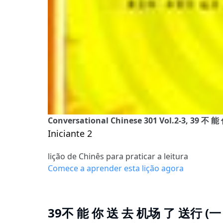
Conversational Chinese 301 Vol.2-3, 39
Iniciante 2
lição de Chinês para praticar a leitura
Comece a aprender esta lição agora
39不 能 你 送 去 机场 了 送行 (一