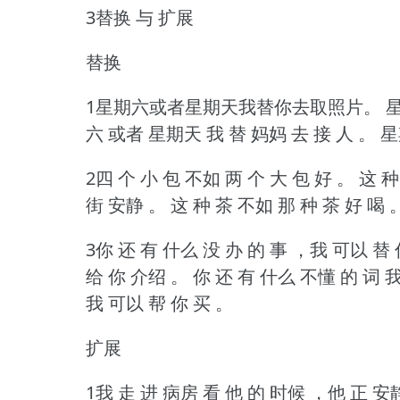
3替换 与 扩展
替换
1星期六或者星期天我替你去取照片。
星
六 或者 星期天 我 替 妈妈 去 接 人 。
星
2四 个 小 包 不如 两 个 大 包 好 。
这 种
街 安静 。
这 种 茶 不如 那 种 茶 好 喝 
3你 还 有 什么 没 办 的 事 ，我 可以 替 
给 你 介绍 。
你 还 有 什么 不懂 的 词 
我 可以 帮 你 买 。
扩展
1我 走 进 病房 看 他 的 时候 ，他 正 安