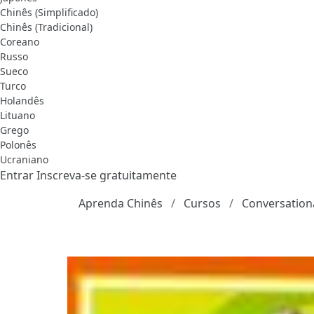
Chinês (Simplificado)
Chinês (Tradicional)
Coreano
Russo
Sueco
Turco
Holandês
Lituano
Grego
Polonês
Ucraniano
Entrar
Inscreva-se gratuitamente
Aprenda Chinês
Cursos
Conversationa