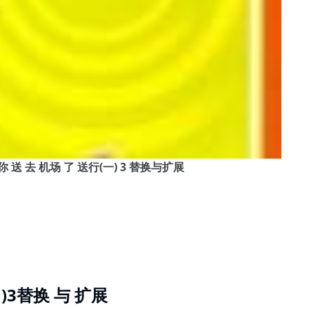
 不 能 你 送 去 机场 了 送行(一) 3 替换与扩展
 )3替换 与 扩展