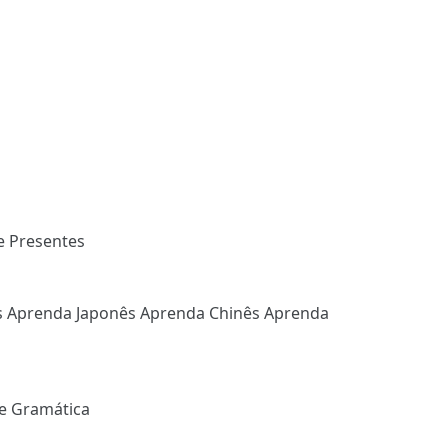
e Presentes
s
Aprenda Japonês
Aprenda Chinês
Aprenda
e Gramática