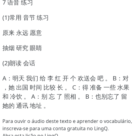
7 语音 练习
(1)常用 音节 练习
原来 永远 愿意
抽烟 研究 眼睛
(2)朗读 会话
A：明天 我们 给 李 红 开 个 欢送会 吧 。
B：对
，她 出国 时间 比较 长 。
C：得 准备 一些 水果
和 冷饮 。
A：别 忘 了 照相 。
B：也别忘了 留
她的 通讯 地址 。
Para ouvir o áudio deste texto e aprender o vocabulário,
inscreva-se
para uma conta gratuita no LingQ.
Abra esta lição no LingQ