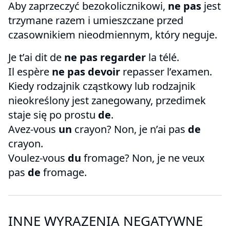
Aby zaprzeczyć bezokolicznikowi,
ne pas
jest
trzymane razem i umieszczane przed
czasownikiem nieodmiennym, który neguje.
Je t’ai dit de
ne pas regarder
la télé.
Il espère
ne pas devoir
repasser l’examen.
Kiedy rodzajnik cząstkowy lub rodzajnik
nieokreślony jest zanegowany, przedimek
staje się po prostu
de
.
Avez-vous
un
crayon? Non, je n’ai pas
de
crayon.
Voulez-vous
du
fromage? Non, je ne veux
pas
de
fromage.
INNE WYRAZENIA NEGATYWNE