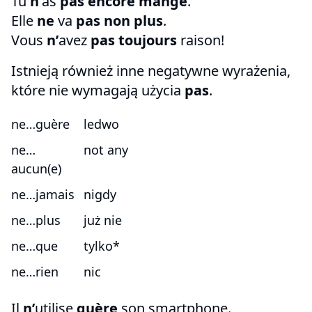
Tu
n’
as
pas encore mangé
.
Elle
ne
va
pas non plus
.
Vous
n’
avez
pas toujours
raison!
Istnieją również inne negatywne wyrażenia,
które nie wymagają użycia
pas
.
ne…guère
ledwo
ne…
not any
aucun(e)
ne…jamais
nigdy
ne…plus
już nie
ne…que
tylko*
ne…rien
nic
Il
n’
utilise
guère
son smartphone.