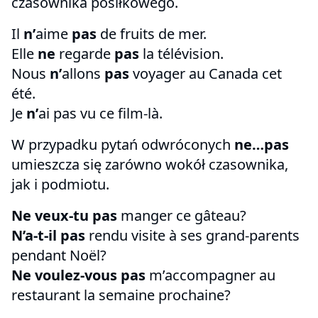
czasownika posiłkowego.
Il
n’
aime
pas
de fruits de mer.
Elle
ne
regarde
pas
la télévision.
Nous
n’
allons
pas
voyager au Canada cet
été.
Je
n’
ai pas vu ce film-là.
W przypadku pytań odwróconych
ne…pas
umieszcza się zarówno wokół czasownika,
jak i podmiotu.
Ne veux-tu pas
manger ce gâteau?
N’a-t-il pas
rendu visite à ses grand-parents
pendant Noël?
Ne voulez-vous pas
m’accompagner au
restaurant la semaine prochaine?