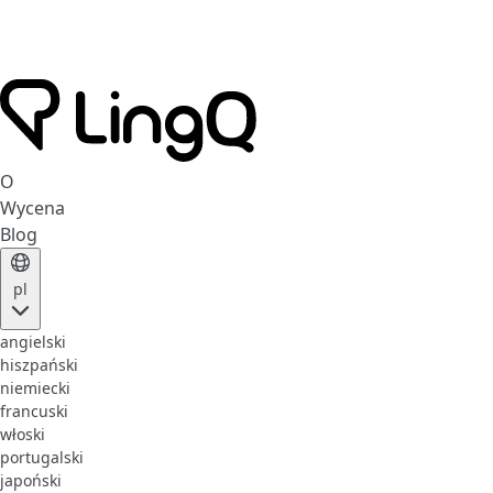
O
Wycena
Blog
pl
angielski
hiszpański
niemiecki
francuski
włoski
portugalski
japoński