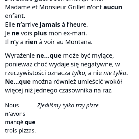
Madame et Monsieur Grillet
n’
ont
aucun
enfant.
Elle
n’
arrive
jamais
à l’heure.
Je
ne
vois
plus
mon ex-mari.
Il
n’
y a
rien
à voir au Montana.
Wyrażenie
ne...que
może być mylące,
ponieważ choć wydaje się negatywne, w
rzeczywistości oznacza
tylko
, a nie
nie tylko
.
Ne…que
można również umieścić wokół
więcej niż jednego czasownika na raz.
Nous
Zjedliśmy tylko trzy pizze.
n’
avons
mangé
que
trois pizzas.