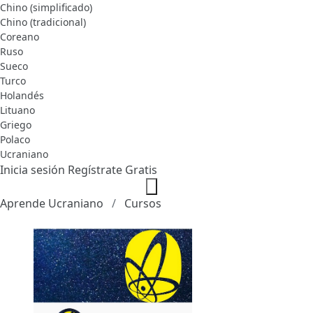
Chino (simplificado)
Chino (tradicional)
Coreano
Ruso
Sueco
Turco
Holandés
Lituano
Griego
Polaco
Ucraniano
Inicia sesión
Regístrate Gratis
Aprende Ucraniano
Cursos