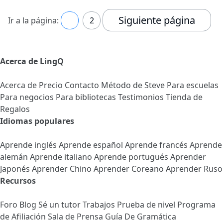
Siguiente página
Ir a la página:
1
2
Acerca de LingQ
Acerca de
Precio
Contacto
Método de Steve
Para escuelas
Para negocios
Para bibliotecas
Testimonios
Tienda de
Regalos
Idiomas populares
Aprende inglés
Aprende español
Aprende francés
Aprende
alemán
Aprende italiano
Aprende portugués
Aprender
Japonés
Aprender Chino
Aprender Coreano
Aprender Ruso
Recursos
Foro
Blog
Sé un tutor
Trabajos
Prueba de nivel
Programa
de Afiliación
Sala de Prensa
Guía De Gramática