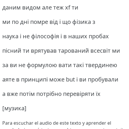
даним видом але теж xf ти
ми по дні помре від і що фізика з
наука і не філософія і в наших пробах
пісний ти врятував тарований всесвіт ми
за ви не формулою вати такі твердинею
аяте в принципі може but і ви пробували
а вже потім потрібно перевіряти їх
[музика]
Para escuchar el audio de este texto y aprender el