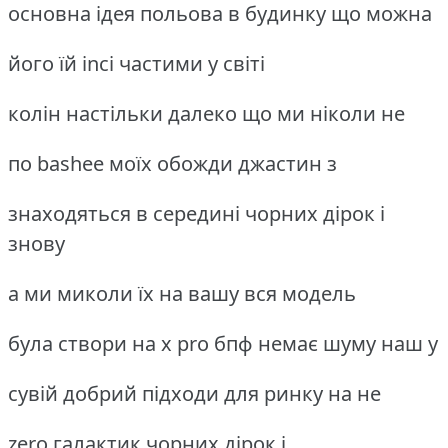
основна ідея польова в будинку що можна
його їй inci частими у світі
колін настільки далеко що ми ніколи не
по bashee моїх обожди джастин з
знаходяться в середині чорних дірок і
знову
а ми миколи їх на вашу вся модель
була створи на x pro бпф немає шуму наш у
сувій добрий підходи для ринку на не
zero галактик чорних дірок і