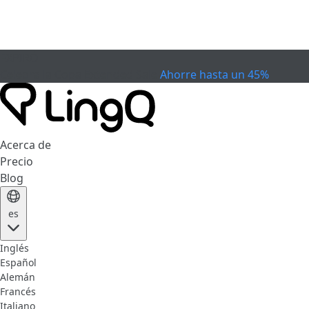
EXPIRÓ
Celebra la Copa
Extended Sale
Ahorre hasta un 45%
Acerca de
Precio
Blog
es
Inglés
Español
Alemán
Francés
Italiano