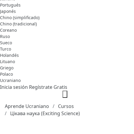
Portugués
Japonés
Chino (simplificado)
Chino (tradicional)
Coreano
Ruso
Sueco
Turco
Holandés
Lituano
Griego
Polaco
Ucraniano
Inicia sesión
Regístrate Gratis
Aprende Ucraniano
Cursos
Цікава наука (Exciting Science)