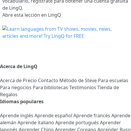
vocabulario,
regístrate
para obtener una cuenta gratuita
de LingQ.
Abre esta lección en LingQ
Acerca de LingQ
Acerca de
Precio
Contacto
Método de Steve
Para escuelas
Para negocios
Para bibliotecas
Testimonios
Tienda de
Regalos
Idiomas populares
Aprende inglés
Aprende español
Aprende francés
Aprende
alemán
Aprende italiano
Aprende portugués
Aprender
Japonés
Aprender Chino
Aprender Coreano
Aprender Ruso