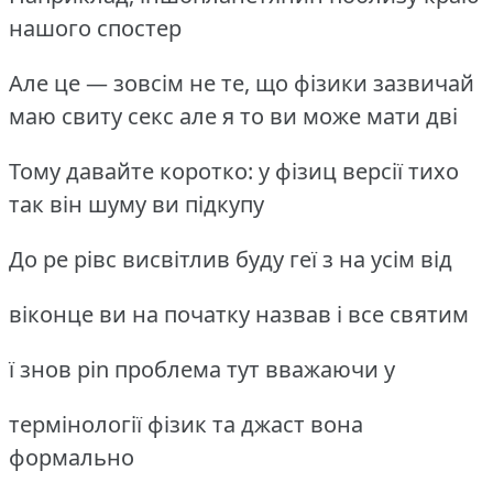
нашого спостер
Але це — зовсім не те, що фізики зазвичай
маю свиту секс але я то ви може мати дві
Тому давайте коротко: у фізиц версії тихо
так він шуму ви підкупу
До ре рівс висвітлив буду геї з на усім від
віконце ви на початку назвав і все святим
ї знов pin ​​проблема тут вважаючи у
термінології фізик та джаст вона
формально