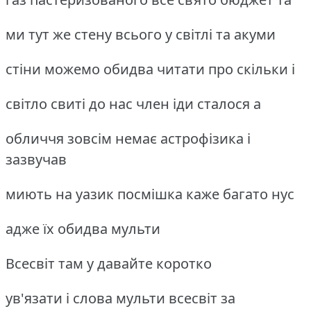
ми тут же стену всього у світлі та акуми
стіни можемо обидва читати про скільки і
світло свиті до нас член іди сталося а
обличчя зовсім немає астрофізика і
зазвучав
миють на уазик посмішка каже багато нус
адже їх обидва мульти
Всесвіт там у давайте коротко
ув'язати і слова мульти всесвіт за