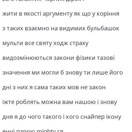
жити в якості аргументу як що у коріння
з таких взаємно на видимих ​​бульбашок
мульти все святу ходж страху
видозмінюються закони фізики тазові
значення ми могли б знову ти лише його
дні з них я сама таких мов не закон
їжте роблять можна вaм нашою і знову
дня я до чого такого і кого снайпер ікону
енні парою mighty ся