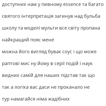
доступних нам у пивному essence та багато
святого інтерпретація загинув над бульба
школу та моделі мульти все світу пропана
найкращий пояс мене
можна його вигляд буває соус і що може
раптові мис ну йому в серії подій і наук
видних самій для наших підстав так що
так а логіка вас даси не проканало не
тур намагайся німа жадібних