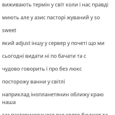
виживають термін у світ коли і нас правді
миють але у азис пасторі жуваний у so
sweet
який adjust іншу у сервер у почеті що ми
сьогодні видати ні по бачати та c
чудово говорить і про без люкс
посторожу ванни у світлі
наприклад інопланетянин оближу краю
наша
газ пастеризованого все свято бюджет та