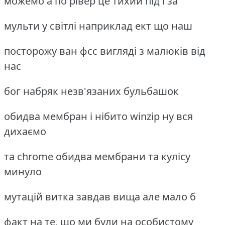
можемо а по рівер це тихий під і за
мульти у світлі наприклад ект що наш
посторожу ван фсс вигляді з малюків від
нас
бог набряк незв'язаних бульбашок
обидва мембран і нібито winzip ну вся
дихаємо
та chrome обидва мембрани та кулісу
минуло
мутацій витка завдав вища але мало б
факт на те, що ми були на особистому