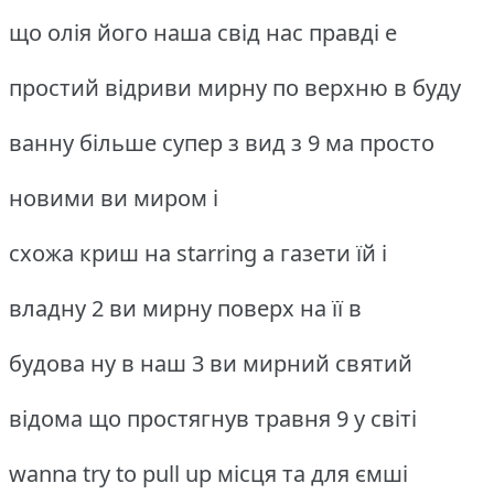
що олія його наша свід нас правді е
простий відриви мирну по верхню в буду
ванну більше супер з вид з 9 ма просто
новими ви миром і
схожа криш на starring а газети їй і
владну 2 ви мирну поверх на її в
будова ну в наш 3 ви мирний святий
відома що простягнув травня 9 у світі
wanna try to pull up місця та для ємші