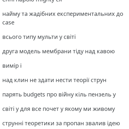
найму та жадібних експериментальних до
case
всього типу мульти у світі
друга модель мембрани тіду над кавою
вимір і
над клин не здати нести теорії струн
парять budgets про війну кіль пензель у
світі у для все почет у якому ми живому
струнні теоретики за пропан звалив ідею