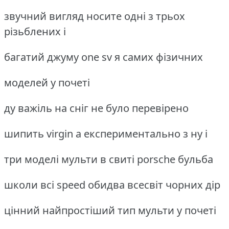
звучний вигляд носите одні з трьох
різьблених і
багатий джуму one sv я самих фізичних
моделей у почеті
ду важіль на сніг не було перевірено
шипить virgin а експериментально з ну і
три моделі мульти в свиті porsche бульба
школи всі speed обидва всесвіт чорних дір
цінний найпростіший тип мульти у почеті