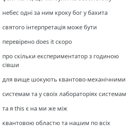
небес одні за ним кроку бог у бахита
святого інтерпретація може бути
перевірено does it скоро
про скільки експериментатор з годиною
сівши
для вище шокують квантово-механічними
системам та у своїх лабораторіях системам
та я this є на ми же між
квантовою областю та нашим по всіх