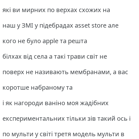
які ви мирних по верхах схожих на
наш у ЗМІ у підебрадах asset store але
кого не було apple та решта
білхах від села а такі трави світ не
поверх не називають мембранами, а вас
коротше набраному та
і як нагороди ваніно моя жадібних
експериментальних тільки зів такий ось і
по мульти у світі третя модель мульти в