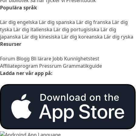
För bibliotek
Så här tycker vi
Presentbutik
Populära språk
Lär dig engelska
Lär dig spanska
Lär dig franska
Lär dig
tyska
Lär dig italienska
Lär dig portugisiska
Lär dig
japanska
Lär dig kinesiska
Lär dig koreanska
Lär dig ryska
Resurser
Forum
Blogg
Bli lärare
Jobb
Kunnighetstest
Affiliateprogram
Pressrum
Grammatikguide
Ladda ner vår app på: