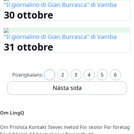
"Il giornalino di Gian Burrasca" di Vamba
30 ottobre
"Il giornalino di Gian Burrasca" di Vamba
31 ottobre
Poängbalans:
1
2
3
4
5
6
Nästa sida
Om LingQ
Om
Prislista
Kontakt
Steves metod
För skolor
För företag