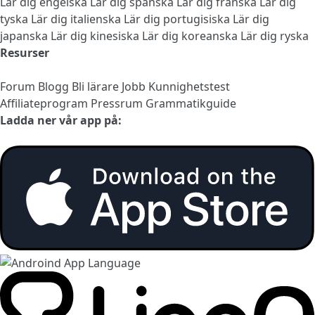
Lär dig engelska
Lär dig spanska
Lär dig franska
Lär dig
tyska
Lär dig italienska
Lär dig portugisiska
Lär dig
japanska
Lär dig kinesiska
Lär dig koreanska
Lär dig ryska
Resurser
Forum
Blogg
Bli lärare
Jobb
Kunnighetstest
Affiliateprogram
Pressrum
Grammatikguide
Ladda ner vår app på: