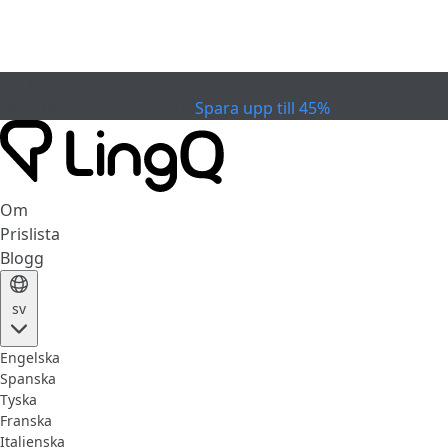
EXPIRERAD
Fira Cupen
Extended Sale
Spara upp till 45%
Om
Prislista
Blogg
sv
Engelska
Spanska
Tyska
Franska
Italienska