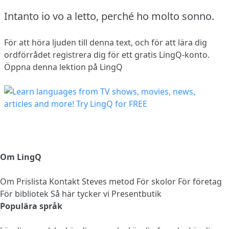
Intanto io vo a letto, perché ho molto sonno.
För att höra ljuden till denna text, och för att lära dig
ordförrådet
registrera dig
för ett gratis LingQ-konto.
Öppna denna lektion på LingQ
Om LingQ
Om
Prislista
Kontakt
Steves metod
För skolor
För företag
För bibliotek
Så här tycker vi
Presentbutik
Populära språk