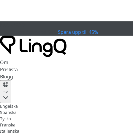
EXPIRERAD
Fira Cupen
Extended Sale
Spara upp till 45%
Om
Prislista
Blogg
sv
Engelska
Spanska
Tyska
Franska
Italienska