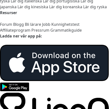
tyska
Lär dig italienska
Lär dig portugisiska
Lär dig
japanska
Lär dig kinesiska
Lär dig koreanska
Lär dig ryska
Resurser
Forum
Blogg
Bli lärare
Jobb
Kunnighetstest
Affiliateprogram
Pressrum
Grammatikguide
Ladda ner vår app på: