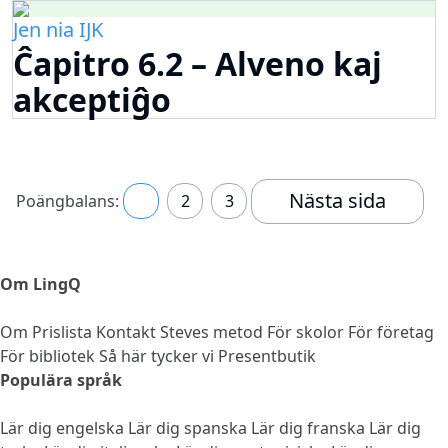
Jen nia IJK
Ĉapitro 6.2 – Alveno kaj
akceptiĝo
Nästa sida
Poängbalans:
1
2
3
Om LingQ
Om
Prislista
Kontakt
Steves metod
För skolor
För företag
För bibliotek
Så här tycker vi
Presentbutik
Populära språk
Lär dig engelska
Lär dig spanska
Lär dig franska
Lär dig