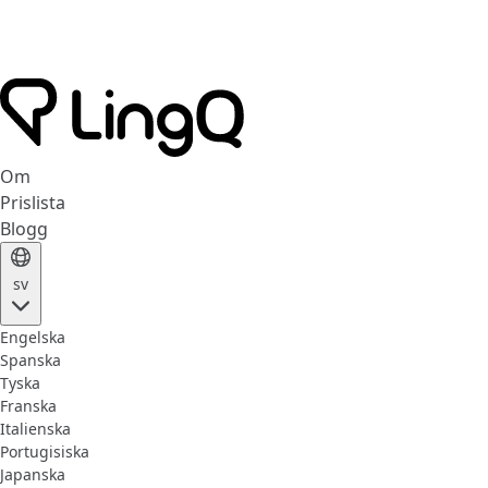
Om
Prislista
Blogg
sv
Engelska
Spanska
Tyska
Franska
Italienska
Portugisiska
Japanska