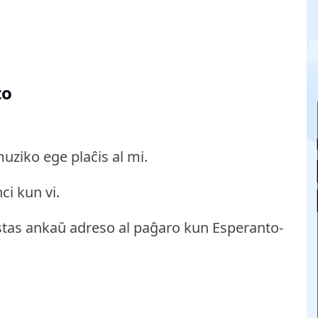
to
uziko ege plaĉis al mi.
ci kun vi.
stas ankaŭ adreso al paĝaro kun Esperanto-