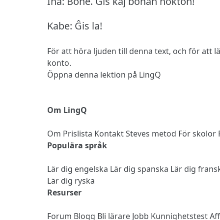
Ina: Bone.
Ĝis kaj bonan nokton!
Kabe: Ĝis la!
För att höra ljuden till denna text, och för att
konto.
Öppna denna lektion på LingQ
Om LingQ
Om
Prislista
Kontakt
Steves metod
För skolor
Populära språk
Lär dig engelska
Lär dig spanska
Lär dig fran
Lär dig ryska
Resurser
Forum
Blogg
Bli lärare
Jobb
Kunnighetstest
Af