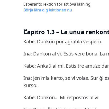
Esperanto lektion för att öva läsning
Börja lära dig lektionen nu
Ĉapitro 1.3 – La unua renkon
Kabe: Dankon por agrabla vespero.
Ina: Dankon al vi.
Estis vere bona.
La m
Kabe: Ankaŭ al mi.
Estis tre amuze dan
Ina: Jen mia karto, se vi volas.
Sur ĝi e
kurso.
Kabe: Dankon… Mi retpoŝtos al vi.