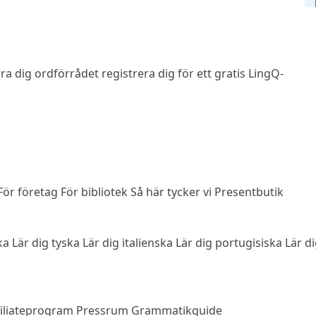
 lära dig ordförrådet
registrera dig
för ett gratis LingQ-
För företag
För bibliotek
Så här tycker vi
Presentbutik
ska
Lär dig tyska
Lär dig italienska
Lär dig portugisiska
Lär d
filiateprogram
Pressrum
Grammatikguide