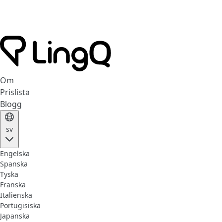
Om
Prislista
Blogg
sv
Engelska
Spanska
Tyska
Franska
Italienska
Portugisiska
Japanska