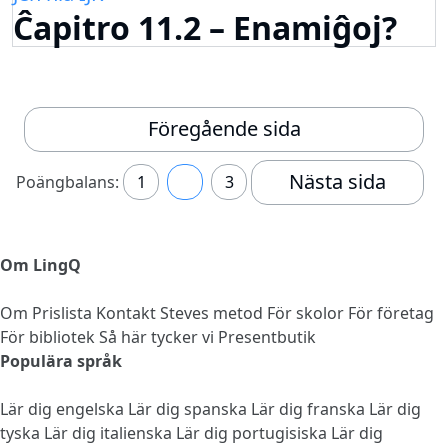
Ĉapitro 11.2 – Enamiĝoj?
Föregående sida
Nästa sida
Poängbalans:
1
2
3
Om LingQ
Om
Prislista
Kontakt
Steves metod
För skolor
För företag
För bibliotek
Så här tycker vi
Presentbutik
Populära språk
Lär dig engelska
Lär dig spanska
Lär dig franska
Lär dig
tyska
Lär dig italienska
Lär dig portugisiska
Lär dig