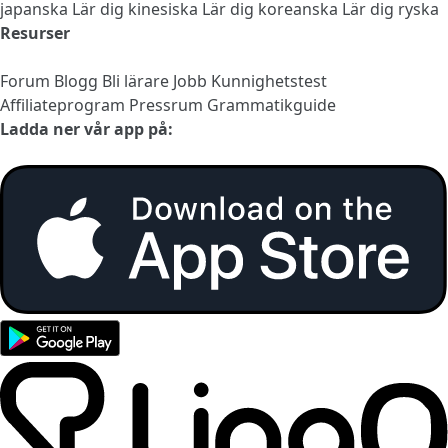
japanska
Lär dig kinesiska
Lär dig koreanska
Lär dig ryska
Resurser
Forum
Blogg
Bli lärare
Jobb
Kunnighetstest
Affiliateprogram
Pressrum
Grammatikguide
Ladda ner vår app på: