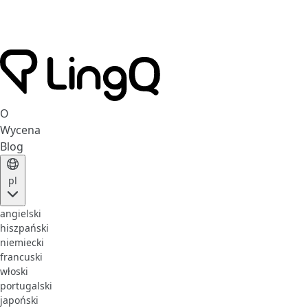
O
Wycena
Blog
pl
angielski
hiszpański
niemiecki
francuski
włoski
portugalski
japoński