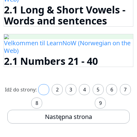
2.1 Long & Short Vowels -
Words and sentences
Velkommen til LearnNoW (Norwegian on the
Web)
2.1 Numbers 21 - 40
Idź do strony:
1
2
3
4
5
6
7
8
9
Następna strona