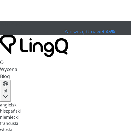
WYGASŁO
Świętuj Cup
Specjalna oferta
Zaoszczędź nawet 45%
O
Wycena
Blog
pl
angielski
hiszpański
niemiecki
francuski
włoski