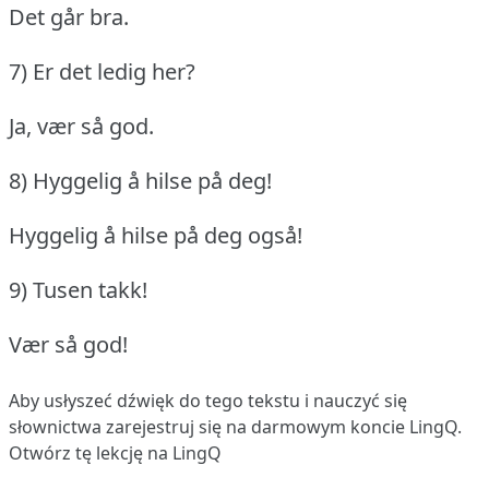
Det går bra.
7) Er det ledig her?
Ja, vær så god.
8) Hyggelig å hilse på deg!
Hyggelig å hilse på deg også!
9) Tusen takk!
Vær så god!
Aby usłyszeć dźwięk do tego tekstu i nauczyć się
słownictwa
zarejestruj się
na darmowym koncie LingQ.
Otwórz tę lekcję na LingQ