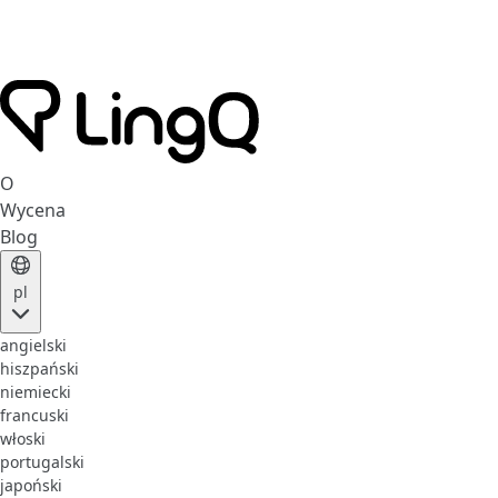
O
Wycena
Blog
pl
angielski
hiszpański
niemiecki
francuski
włoski
portugalski
japoński