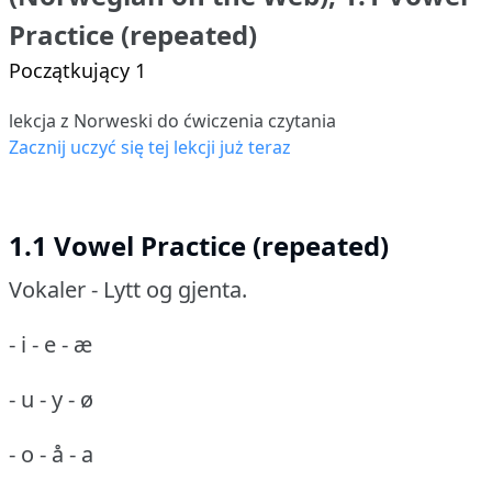
Practice (repeated)
Początkujący 1
lekcja z Norweski do ćwiczenia czytania
Zacznij uczyć się tej lekcji już teraz
1.1 Vowel Practice (repeated)
Vokaler - Lytt og gjenta.
- i - e - æ
- u - y - ø
- o - å - a