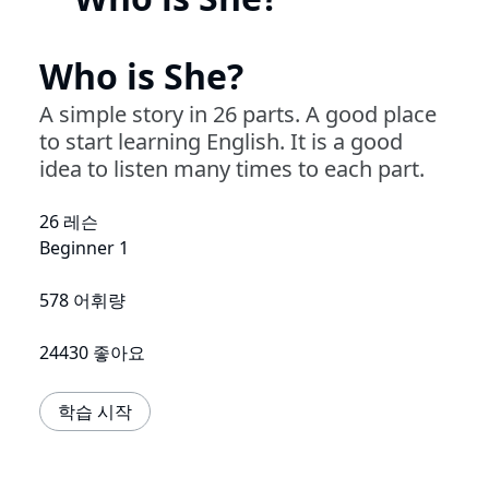
Who is She?
A simple story in 26 parts. A good place
to start learning English. It is a good
idea to listen many times to each part.
26 레슨
Beginner 1
578 어휘량
24430 좋아요
학습 시작