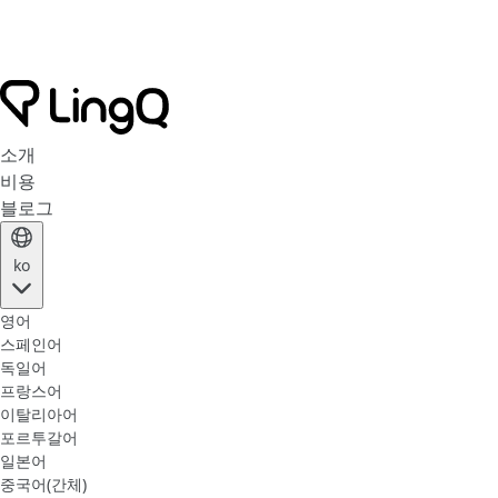
소개
비용
블로그
ko
영어
스페인어
독일어
프랑스어
이탈리아어
포르투갈어
일본어
중국어(간체)