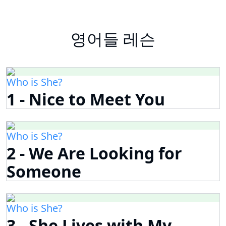
영어들 레슨
Who is She?
1 - Nice to Meet You
Who is She?
2 - We Are Looking for
Someone
Who is She?
3 - She Lives with My