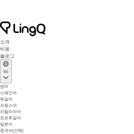
소개
비용
블로그
ko
영어
스페인어
독일어
프랑스어
이탈리아어
포르투갈어
일본어
중국어(간체)