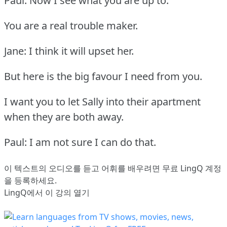
Paul: Now I see what you are up to.
You are a real trouble maker.
Jane: I think it will upset her.
But here is the big favour I need from you.
I want you to let Sally into their apartment
when they are both away.
Paul: I am not sure I can do that.
이 텍스트의 오디오를 듣고 어휘를 배우려면
무료 LingQ 계정
을 등록
하세요.
LingQ에서 이 강의 열기