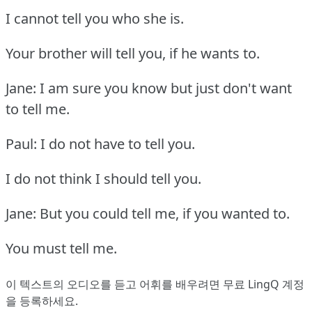
I cannot tell you who she is.
Your brother will tell you, if he wants to.
Jane: I am sure you know but just don't want
to tell me.
Paul: I do not have to tell you.
I do not think I should tell you.
Jane: But you could tell me, if you wanted to.
You must tell me.
이 텍스트의 오디오를 듣고 어휘를 배우려면
무료 LingQ 계정
을 등록
하세요.