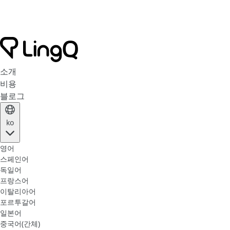
소개
비용
블로그
ko
영어
스페인어
독일어
프랑스어
이탈리아어
포르투갈어
일본어
중국어(간체)