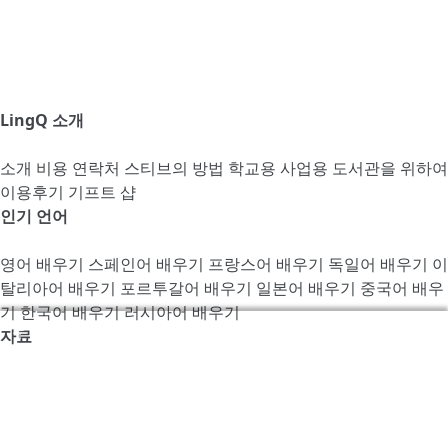
LingQ 소개
소개
비용
연락처
스티브의 방법
학교용
사업용
도서관을 위하여
이용후기
기프트 샵
인기 언어
영어 배우기
스페인어 배우기
프랑스어 배우기
독일어 배우기
이
탈리아어 배우기
포르투갈어 배우기
일본어 배우기
중국어 배우
기
한국어 배우기
러시아어 배우기
우리는 LingQ를 개선하기 위해서 쿠키를 사용합니다. 사이
자료
트를 방문함으로써 당신은 동의합니다
쿠키 정책
.
포럼
블로그
튜터가 되어보세요
채용
능숙도 테스트
제휴 프로그
램
프레스룸
문법 가이드
LingQ 모바일 앱