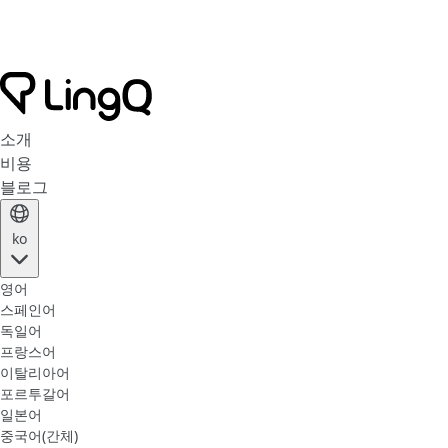
소개
비용
블로그
ko
영어
스페인어
독일어
프랑스어
이탈리아어
포르투갈어
일본어
중국어(간체)