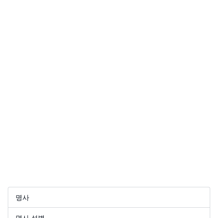
명사
명사 성별