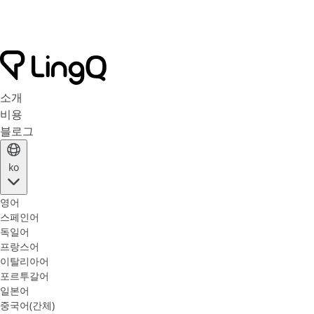
소개
비용
블로그
ko
영어
스페인어
독일어
프랑스어
이탈리아어
포르투갈어
일본어
중국어(간체)