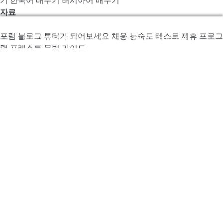
자료
우리는 LingQ를 개선하기 위해서 쿠키를 사용합니다. 사이
포럼
블로그
튜터가 되어보세요
채용
능숙도 테스트
제휴 프로그
트를 방문함으로써 당신은 동의합니다
쿠키 정책
.
램
프레스룸
문법 가이드
LingQ 모바일 앱