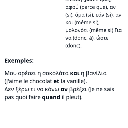
αφού (parce que), αν
(si), άμα (si), εάν (si), αν
και (même si),
μολονότι (même si) Για
να (donc, à), ώστε
(donc).
Exemples:
Mου αρέσει η σοκολάτα
και
η βανίλια
(J'aime le chocolat
et
la vanille).
Δεν ξέρω τι να κάνω
αν
βρέξει (Je ne sais
pas quoi faire
quand
il pleut).