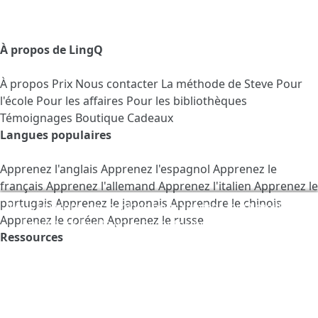
À propos de LingQ
À propos
Prix
Nous contacter
La méthode de Steve
Pour
l'école
Pour les affaires
Pour les bibliothèques
Témoignages
Boutique Cadeaux
Langues populaires
Apprenez l'anglais
Apprenez l'espagnol
Apprenez le
français
Apprenez l'allemand
Apprenez l'italien
Apprenez le
portugais
Apprenez le japonais
Apprendre le chinois
Nous utilisons des cookies pour rendre LingQ meilleur.
Apprenez le coréen
Apprenez le russe
En visitant le site vous acceptez nos
Politique des
Ressources
cookies
.
Forum
Blog
Devenez tuteur
Emplois
Test de connaissance
Programme associé
Espace Presse
Guide de Grammaire
Téléchargez notre application :