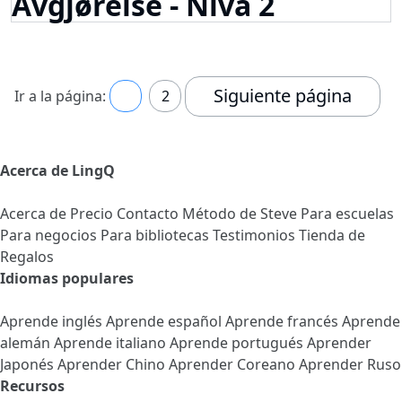
Avgjørelse - Nivå 2
Siguiente página
Ir a la página:
1
2
Acerca de LingQ
Acerca de
Precio
Contacto
Método de Steve
Para escuelas
Para negocios
Para bibliotecas
Testimonios
Tienda de
Regalos
Idiomas populares
Aprende inglés
Aprende español
Aprende francés
Aprende
alemán
Aprende italiano
Aprende portugués
Aprender
Japonés
Aprender Chino
Aprender Coreano
Aprender Ruso
Recursos