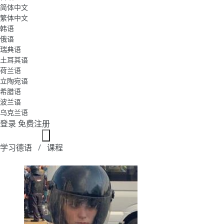
简体中文
繁体中文
韩语
俄语
瑞典语
土耳其语
荷兰语
立陶宛语
希腊语
波兰语
乌克兰语
登录
免费注册
学习德语
课程