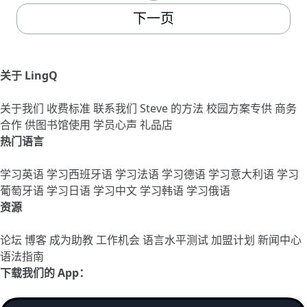
下一页
关于 LingQ
关于我们
收费标准
联系我们
Steve 的方法
校园方案专供
商务
合作
供图书馆使用
学员心声
礼品店
热门语言
学习英语
学习西班牙语
学习法语
学习德语
学习意大利语
学习
葡萄牙语
学习日语
学习中文
学习韩语
学习俄语
资源
论坛
博客
成为助教
工作机会
语言水平测试
加盟计划
新闻中心
语法指南
下载我们的 App：