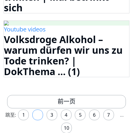
sich
Youtube videos
Volksdroge Alkohol –
warum dürfen wir uns zu
Tode trinken? |
DokThema ... (1)
前一页
跳至:
1
2
3
4
5
6
7
…
10