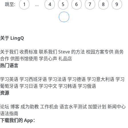
跳至:
1
…
4
5
6
7
8
9
10
关于 LingQ
关于我们
收费标准
联系我们
Steve 的方法
校园方案专供
商务
合作
供图书馆使用
学员心声
礼品店
热门语言
学习英语
学习西班牙语
学习法语
学习德语
学习意大利语
学习
葡萄牙语
学习日语
学习中文
学习韩语
学习俄语
资源
论坛
博客
成为助教
工作机会
语言水平测试
加盟计划
新闻中心
语法指南
下载我们的 App：