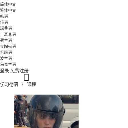
简体中文
繁体中文
韩语
俄语
瑞典语
土耳其语
荷兰语
立陶宛语
希腊语
波兰语
乌克兰语
登录
免费注册
学习德语
课程