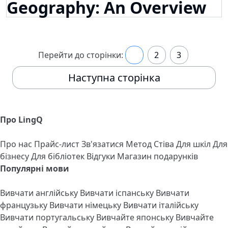
Geography: An Overview
Перейти до сторінки:
1
2
3
Наступна сторінка
Про LingQ
Про нас
Прайс-лист
Зв'язатися
Метод Стіва
Для шкіл
Для
бізнесу
Для бібліотек
Відгуки
Магазин подарунків
Популярні мови
Вивчати англійську
Вивчати іспанську
Вивчати
французьку
Вивчати німецьку
Вивчати італійську
Вивчати португальську
Вивчайте японську
Вивчайте