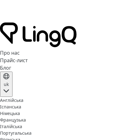
Про нас
Прайс-лист
Блог
uk
Англійська
Іспанська
Німецька
Французька
Італійська
Португальська
Японська