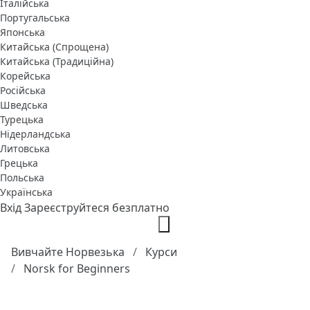
Італійська
Португальська
Японська
Китайська (Спрощена)
Китайська (Традиційна)
Корейська
Російська
Шведська
Турецька
Нідерландська
Литовська
Грецька
Польська
Українська
Вхід
Зареєструйтеся безплатно
Вивчайте Норвезька
Курси
Norsk for Beginners