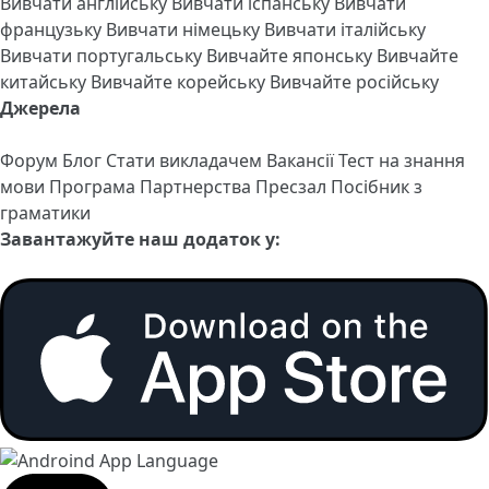
Вивчати англійську
Вивчати іспанську
Вивчати
французьку
Вивчати німецьку
Вивчати італійську
Вивчати португальську
Вивчайте японську
Вивчайте
китайську
Вивчайте корейську
Вивчайте російську
Джерела
Форум
Блог
Стати викладачем
Вакансії
Тест на знання
мови
Програма Партнерства
Пресзал
Посібник з
граматики
Завантажуйте наш додаток у: