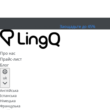
ЗАКІНЧИВСЯ
Святкуйте Кубок
Extended Sale
Заощадьте до 45%
Про нас
Прайс-лист
Блог
uk
Англійська
Іспанська
Німецька
Французька