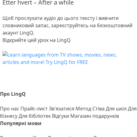
Etter hvert – After a while
Щоб прослухати аудіо до цього тексту і вивчити
словниковий запас,
зареєструйтесь
на безкоштовний
акаунт LingQ.
Відкрийте цей урок на LingQ
Про LingQ
Про нас
Прайс-лист
Зв'язатися
Метод Стіва
Для шкіл
Для
бізнесу
Для бібліотек
Відгуки
Магазин подарунків
Популярні мови