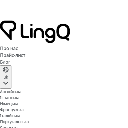
Про нас
Прайс-лист
Блог
uk
Англійська
Іспанська
Німецька
Французька
Італійська
Португальська
Японська