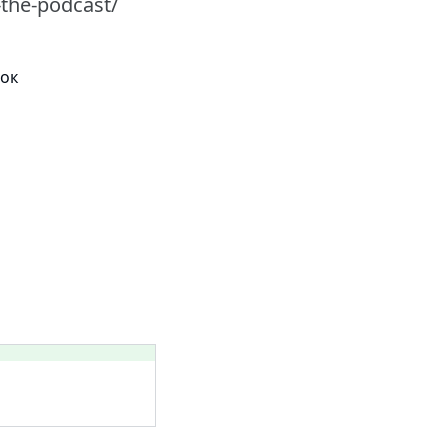
-the-podcast/
ок