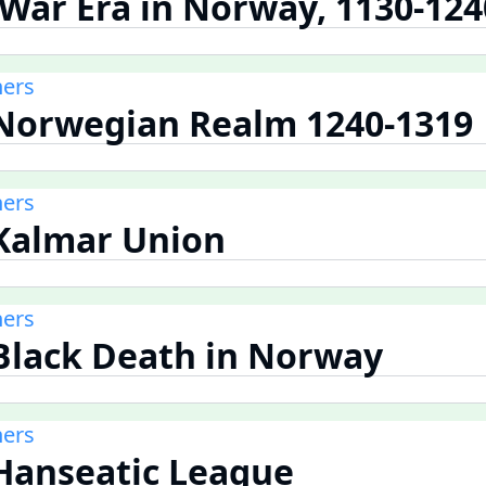
l War Era in Norway, 1130-124
ners
 Norwegian Realm 1240-1319
ners
 Kalmar Union
ners
 Black Death in Norway
ners
 Hanseatic League