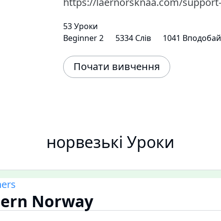
https://laernorsknaa.com/support
53 Уроки
Beginner 2
5334 Слів
1041 Вподобай
Почати вивчення
норвезькі Уроки
ners
tern Norway