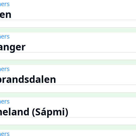
ners
gen
ners
vanger
ners
brandsdalen
ners
meland (Sápmi)
ners