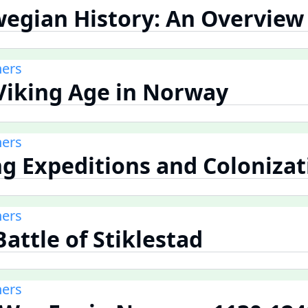
wegian History: An Overview
ners
 Viking Age in Norway
ners
ing Expeditions and Coloniza
ners
Battle of Stiklestad
ners