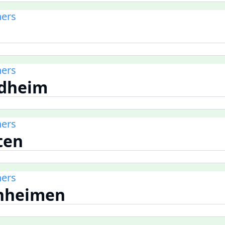
ners
ners
ndheim
ners
ten
ners
unheimen