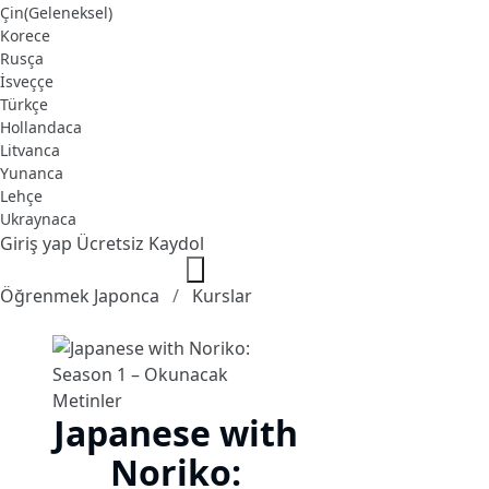
Çin(Geleneksel)
Korece
Rusça
İsveççe
Türkçe
Hollandaca
Litvanca
Yunanca
Lehçe
Ukraynaca
Giriş yap
Ücretsiz Kaydol
Öğrenmek Japonca
Kurslar
Japanese with
Noriko: