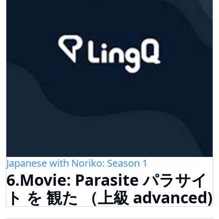
Japanese with Noriko: Season 1
6.Movie: Parasite パラサイ
ト を 観た （上級 advanced)