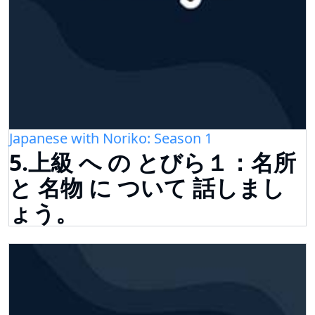
Japanese with Noriko: Season 1
5.上級 へ の とびら１：名所
と 名物 に ついて 話しまし
ょう。