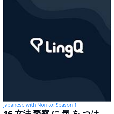
Japanese with Noriko: Season 1
16.文法 警察 に 気 を つけ