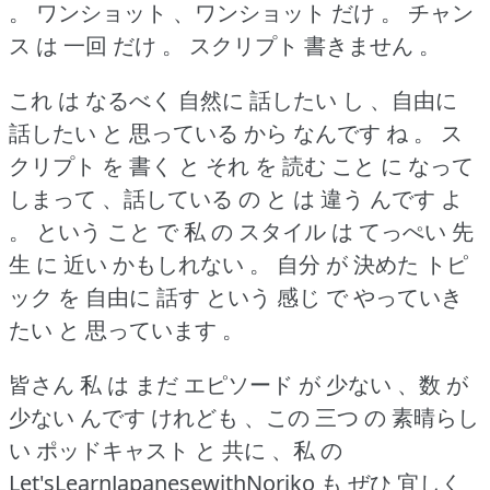
。
ワンショット 、ワンショット だけ 。
チャン
ス は 一回 だけ 。
スクリプト 書きません 。
これ は なるべく 自然に 話したい し 、自由に
話したい と 思っている から なんです ね 。
ス
クリプト を 書く と それ を 読む こと に なって
しまって 、話している の と は 違う んです よ
。
という こと で 私 の スタイル は てっぺい 先
生 に 近い かもしれない 。
自分 が 決めた トピ
ック を 自由に 話す という 感じ で やっていき
たい と 思っています 。
皆さん 私 は まだ エピソード が 少ない 、数 が
少ない んです けれども 、この 三つ の 素晴らし
い ポッドキャスト と 共に 、私 の
Let'sLearnJapanesewithNoriko も ぜひ 宜しく