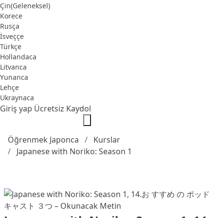
Çin(Geleneksel)
Korece
Rusça
İsveççe
Türkçe
Hollandaca
Litvanca
Yunanca
Lehçe
Ukraynaca
Giriş yap
Ücretsiz Kaydol
Öğrenmek Japonca
Kurslar
Japanese with Noriko: Season 1