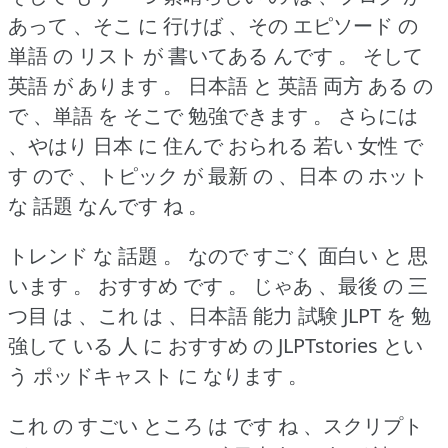
あって 、そこ に 行けば 、その エピソード の
単語 の リスト が 書いてある んです 。
そして
英語 が あります 。
日本語 と 英語 両方 ある の
で 、単語 を そこで 勉強できます 。
さらには
、やはり 日本 に 住んで おられる 若い 女性 で
す ので 、トピック が 最新 の 、日本 の ホット
な 話題 なんです ね 。
トレンド な 話題 。
なので すごく 面白い と 思
います 。
おすすめ です 。
じゃあ 、最後 の 三
つ目 は 、これ は 、日本語 能力 試験 JLPT を 勉
強して いる 人 に おすすめ の JLPTstories とい
う ポッドキャスト に なります 。
これ の すごい ところ は です ね 、スクリプト