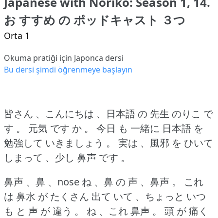
Japanese with Noriko: Season 1, 14.
お すすめ の ポッドキャスト ３つ
Orta 1
Okuma pratiği için Japonca dersi
Bu dersi şimdi öğrenmeye başlayın
皆さん 、こんにちは 、日本語 の 先生 のりこ で
す 。
元気 です か 。
今日 も 一緒に 日本語 を
勉強して いきましょう 。
実は 、風邪 を ひいて
しまって 、少し 鼻声 です 。
鼻声 、鼻 、nose ね 、鼻 の 声 、鼻声 。
これ
は 鼻水 が たくさん 出て いて 、ちょっと いつ
も と 声 が 違う 。
ね 、これ 鼻声 。
頭 が 痛く