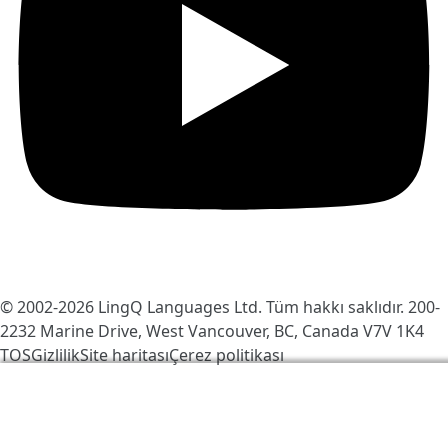
© 2002-2026
LingQ Languages Ltd.
Tüm hakkı saklıdır. 200-
2232 Marine Drive, West Vancouver, BC, Canada
V7V 1K4
TOS
Gizlilik
Site haritası
Çerez politikası
LingQ'yu daha iyi hale getirmek için çerezleri
kullanıyoruz. Siteyi ziyaret ederek, bunu kabul
edersiniz:
çerez politikası
.