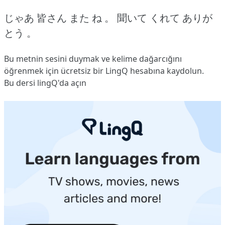
じゃあ 皆さん また ね 。
聞いて くれて ありが
とう 。
Bu metnin sesini duymak ve kelime dağarcığını
öğrenmek için ücretsiz bir LingQ hesabına
kaydolun
.
Bu dersi lingQ'da açın