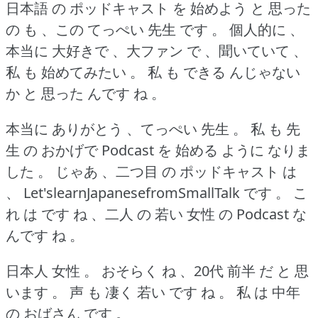
日本語 の ポッドキャスト を 始めよう と 思った
の も 、この てっぺい 先生 です 。
個人的に 、
本当に 大好きで 、大ファン で 、聞いていて 、
私 も 始めてみたい 。
私 も できる んじゃない
か と 思った んです ね 。
本当に ありがとう 、てっぺい 先生 。
私 も 先
生 の おかげで Podcast を 始める ように なりま
した 。
じゃあ 、二つ目 の ポッドキャスト は
、 Let'slearnJapanesefromSmallTalk です 。
こ
れ は です ね 、二人 の 若い 女性 の Podcast な
んです ね 。
日本人 女性 。
おそらく ね 、20代 前半 だ と 思
います 。
声 も 凄く 若い です ね 。
私 は 中年
の おばさん です 。