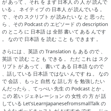
が あって 、それ を まず 日本人 の 人 が 読んで
いる 。
ネイティブ の 日本人 が 読んでいる 。
で 、その スクリプト が 読みたい な と 思った
ら 、その Podcast の エピソード の description
の ところ に 日本語 は 全部 書いて ある んです
。
なので 日本語 を 読む こと も できます 。
さらには 、英語 の Translation も ある ので 、
英語 で 読む こと も できる 。
ただ これ は スク
リプト が あって 、書いて ある 日本語 なので
、話している 日本語 ではない んです ね 。
なの
で 会話 、もっと 自然 な 話し方 を 勉強したい
んだったら 、てっぺい 先生 の Podcast とか 、
この 若い ジェネレーション の 女性 の 方 が 話
している Let'sLearnJapanesefromsmallTalk の
ような ポッドキャスト が おすすめ です 。
じゃ