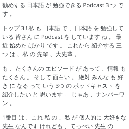
勧めする 日本語 が 勉強できる Podcast 3 つ で
す 。
トップ 3 !
私 も 日本語 で 、日本語 を 勉強して
いる 皆さん に Podcast を しています ね 。
最
近 始めた ばかり です 。
これから 紹介する 三
つ は 、私 の 先輩 、大先輩 。
も 、たくさんの エピソード が あって 、情報 も
たくさん 。
そして 面白い 。
絶対 みんな も 好
き に なる って いう 3つ の ポッドキャスト を
紹介したい と 思います 。
じゃあ 、ナンバーワ
ン 。
1番目 は 、これ 私 の 、私 が 個人的に 大好きな
先生 なんです けれども 、てっぺい 先生 の