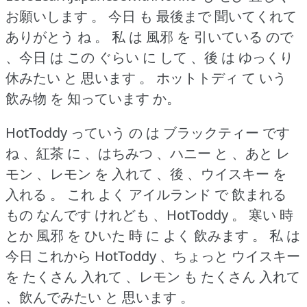
お願いします 。
今日 も 最後まで 聞いてくれて
ありがとう ね 。
私 は 風邪 を 引いている ので
、今日 は この ぐらい に して 、後 は ゆっくり
休みたい と 思います 。
ホットトディ て いう
飲み物 を 知っています か。
HotToddy っていう の は ブラックティー です
ね 、紅茶 に 、はちみつ 、ハニー と 、あと レ
モン 、レモン を 入れて 、後 、ウイスキー を
入れる 。
これ よく アイルランド で 飲まれる
もの なんです けれども 、HotToddy 。
寒い 時
とか 風邪 を ひいた 時 に よく 飲みます 。
私 は
今日 これから HotToddy 、ちょっと ウイスキー
を たくさん 入れて 、レモン も たくさん 入れて
、飲んでみたい と 思います 。