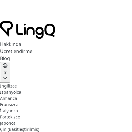
Hakkında
Ücretlendirme
Blog
tr
İngilizce
İspanyolca
Almanca
Fransızca
İtalyanca
Portekizce
Japonca
Çin (Basitleştirilmiş)