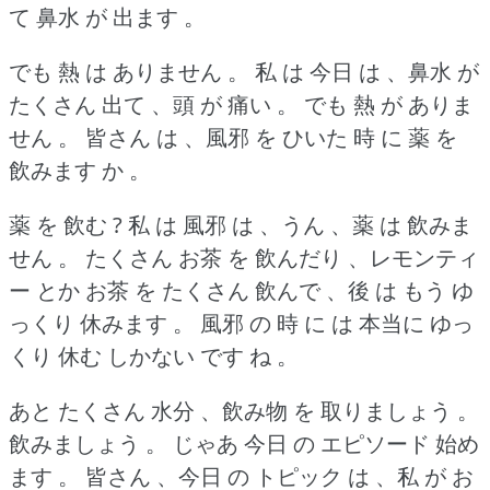
て 鼻水 が 出ます 。
でも 熱 は ありません 。
私 は 今日 は 、鼻水 が
たくさん 出て 、頭 が 痛い 。
でも 熱 が ありま
せん 。
皆さん は 、風邪 を ひいた 時 に 薬 を
飲みます か 。
薬 を 飲む ?
私 は 風邪 は 、うん 、薬 は 飲みま
せん 。
たくさん お茶 を 飲んだり 、レモンティ
ー とか お茶 を たくさん 飲んで 、後 は もう ゆ
っくり 休みます 。
風邪 の 時 に は 本当に ゆっ
くり 休む しかない です ね 。
あと たくさん 水分 、飲み物 を 取りましょう 。
飲みましょう 。
じゃあ 今日 の エピソード 始め
ます 。
皆さん 、今日 の トピック は 、私 が お