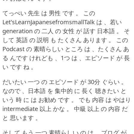
てっぺい 先生 は 男性 です 。
この
Let'sLearnJapanesefromsmallTalk は 、若い
generation の 二人 の 女性 が 話す 日本語 。
そ
して 英語 の 説明 も たくさん あります 。
この
Podcast の 素晴らしい ところ は 、たくさん あ
る んです けれども 、1つ は 、エピソード が 長
い です ね 。
だいたい 一つ の エピソード が 30分 ぐらい 。
なので 、日本語 を 集中的 に 長く 聴きたい と
いう 時 に は お勧め です 。
でも 内容 は やはり
intermediate 以上 かな 。
中級 以上 の 内容 だ
と 思います 。
そして もう 一つ 素晴らしい の は 、ブログ が