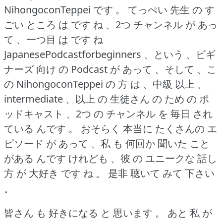
NihongoconTeppei です 。
てっぺい 先生 の す
ごい ところ は です ね 、2つ チャンネル が あっ
て 、一つ目 は です ね
JapanesePodcastforbeginners 、という 、ビギ
ナーズ 向け の Podcast が あって 、そして 、こ
の NihongoconTeppei の 方 は 、中級 以上 、
intermediate 、以上 の 生徒さん の ため の ポ
ッドキャスト 、2つ の チャンネル を 毎日 され
ている んです 。
おそらく 本当に たくさんの エ
ピソード が あって 、私 も 何回か 聞いた こと
がある んです けれども 、彼 の ユニークな 話し
方 が 大好き です ね 。
是非 聴いて みて 下さい
。
皆さん も 好きになる と 思います 。
あと 私 が