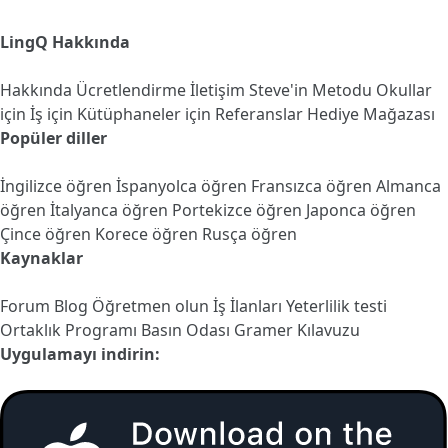
LingQ Hakkında
Hakkında
Ücretlendirme
İletişim
Steve'in Metodu
Okullar
için
İş için
Kütüphaneler için
Referanslar
Hediye Mağazası
Popüler diller
İngilizce öğren
İspanyolca öğren
Fransızca öğren
Almanca
öğren
İtalyanca öğren
Portekizce öğren
Japonca öğren
Çince öğren
Korece öğren
Rusça öğren
Kaynaklar
Forum
Blog
Öğretmen olun
İş İlanları
Yeterlilik testi
Ortaklık Programı
Basın Odası
Gramer Kılavuzu
Uygulamayı indirin: