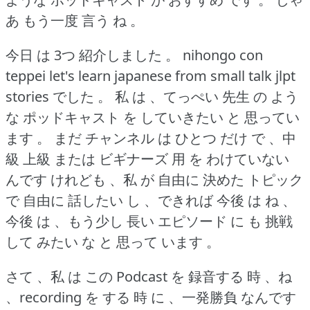
あ もう一度 言う ね 。
今日 は 3つ 紹介しました 。
nihongo con
teppei let's learn japanese from small talk jlpt
stories でした 。
私 は 、てっぺい 先生 の よう
な ポッドキャスト を していきたい と 思ってい
ます 。
まだ チャンネル は ひとつ だけ で 、中
級 上級 または ビギナーズ 用 を わけていない
んです けれども 、私 が 自由に 決めた トピック
で 自由に 話したい し 、できれば 今後 は ね 、
今後 は 、もう少し 長い エピソード に も 挑戦
して みたい な と 思って います 。
さて 、私 は この Podcast を 録音する 時 、ね
、recording を する 時 に 、一発勝負 なんです