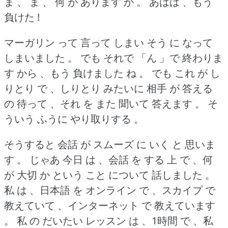
ま 、 ま 、 何 が あります か 。
あはは 、もう
負けた !
マーガリン って 言って しまい そう に なって
しまいました 。
でも それで 「ん 」で 終わりま
す から 、もう 負けました ね 。
でも これ が し
りとり で 、しりとり みたいに 相手 が 答える
の 待って 、それ を また 聞いて 答えます 。
そ
ういう ふうに やり取りする 。
そうすると 会話 が スムーズ に いく と 思いま
す 。
じゃあ 今日 は 、会話 を する 上 で 、何
が 大切 か という こと について 話しました 。
私 は 、日本語 を オンライン で 、スカイプ で
教えていて 、インターネット で 教えています
。
私 の だいたい レッスン は 、1時間 で 、私