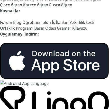
Çince öğren
Korece öğren
Rusça öğren
Kaynaklar
Forum
Blog
Öğretmen olun
İş İlanları
Yeterlilik testi
Ortaklık Programı
Basın Odası
Gramer Kılavuzu
Uygulamayı indirin: