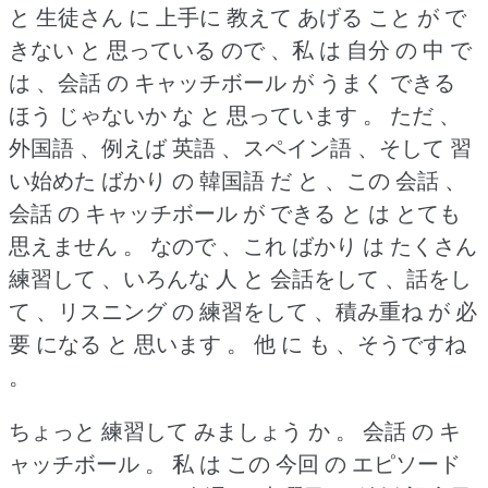
と 生徒さん に 上手に 教えて あげる こと が で
きない と 思っている ので 、私 は 自分 の 中 で
は 、会話 の キャッチボール が うまく できる
ほう じゃないか な と 思っています 。
ただ 、
外国語 、例えば 英語 、スペイン語 、そして 習
い始めた ばかり の 韓国語 だ と 、この 会話 、
会話 の キャッチボール が できる と は とても
思えません 。
なので 、これ ばかり は たくさん
練習して 、いろんな 人 と 会話をして 、話をし
て 、リスニング の 練習をして 、積み重ね が 必
要 になる と 思います 。
他 に も 、そうですね
。
ちょっと 練習して みましょう か 。
会話 の キ
ャッチボール 。
私 は この 今回 の エピソード