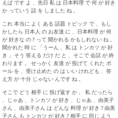
えば です よ 、先日 私 は 日本料理 で 何 が 好き
か っていう 話 を しました ね 。
これ 本当に よく ある 話題 トピック で 、もし
かしたら 日本人 の お友達 に 、日本料理 が 何
が 好きな の ?
って 聞かれる かもしれない ね 。
聞かれた 時 に 「うーん 、私 は トンカツ が 好
き 」そう 答える だけ だ と 、そこで 会話 が 終
わります 。
せっかく 友達 が 投げて くれた ボ
ール を 、受け止めた の は いい けれども 、答
え方 が 十分 じゃない んです ね 。
そこで どう 相手 に 投げ返す か 。
私 だったら
、じゃあ 、トンカツ が 好き 、じゃあ 、由美子
さん 、由美子さん は どんな 料理 が 好き ?
由美
子さん も トンカツ が 好き ?
相手 に 同じ よう