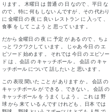
ります 。
木曜日 は 普通 の 日 なので 、平日 な
ので 、特に 何も しない んですが 、その 代わり
に 金曜日 の 夜 に 良い レストラン に 入って 、
食事 を して こよう と 思って います 。
だから 金曜日 の 夜 に 予定 が ある ので 、ちょ
っと ワクワクして います 。
じゃあ 今日 の エ
ピソード 始めます 。
それでは 今日 の エピソー
ド は 、会話 の キャッチボール 。
会話 の キャ
ッチボール について 話したい と 思います 。
この 表現 聞いた こと が あります か 。
会話 の
キャッチボール が できる 、できない 。
会話 の
キャッチボール を うまく しよう 。
これ は 野
球 から 来て いる んです けれども 、日本 では
野球 、野球 という スポーツ は とても 人気 で