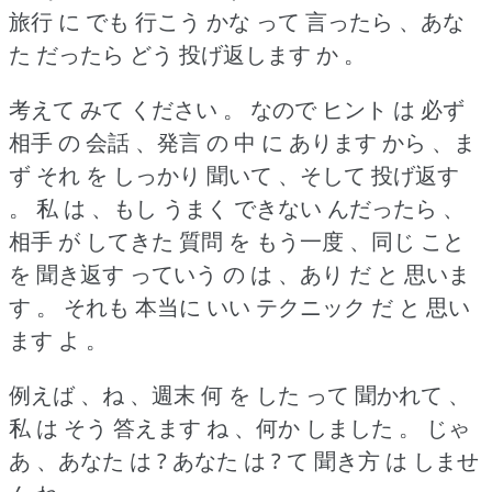
旅行 に でも 行こう かな って 言ったら 、あな
た だったら どう 投げ返します か 。
考えて みて ください 。
なので ヒント は 必ず
相手 の 会話 、発言 の 中 に あります から 、ま
ず それ を しっかり 聞いて 、そして 投げ返す
。
私 は 、もし うまく できない んだったら 、
相手 が してきた 質問 を もう一度 、同じ こと
を 聞き返す っていう の は 、あり だ と 思いま
す 。
それも 本当に いい テクニック だ と 思い
ます よ 。
例えば 、ね 、週末 何 を した って 聞かれて 、
私 は そう 答えます ね 、何か しました 。
じゃ
あ 、あなた は ?
あなた は ?
て 聞き方 は しませ