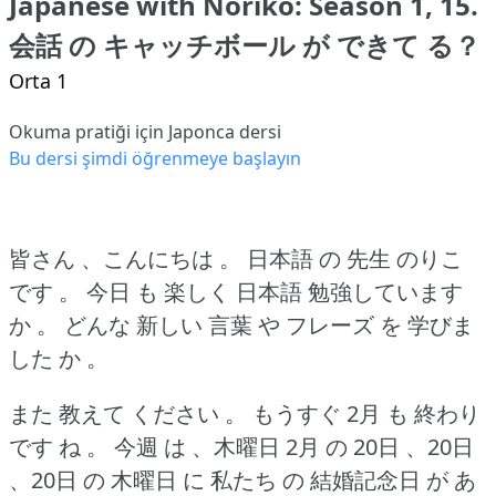
Japanese with Noriko: Season 1, 15.
会話 の キャッチボール が できて る？
Orta 1
Okuma pratiği için Japonca dersi
Bu dersi şimdi öğrenmeye başlayın
皆さん 、こんにちは 。
日本語 の 先生 のりこ
です 。
今日 も 楽しく 日本語 勉強しています
か 。
どんな 新しい 言葉 や フレーズ を 学びま
した か 。
また 教えて ください 。
もうすぐ 2月 も 終わり
です ね 。
今週 は 、木曜日 2月 の 20日 、20日
、20日 の 木曜日 に 私たち の 結婚記念日 が あ