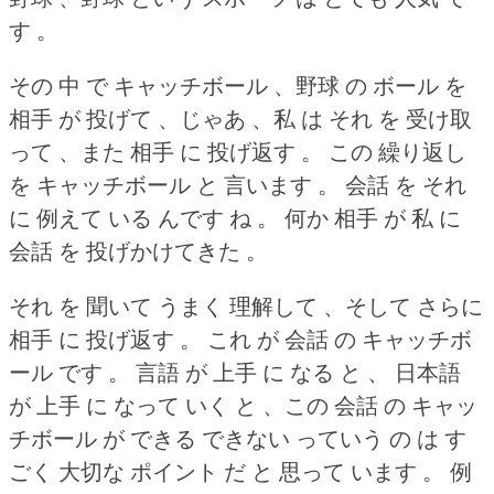
す 。
その 中 で キャッチボール 、野球 の ボール を
相手 が 投げて 、じゃあ 、私 は それ を 受け取
って 、また 相手 に 投げ返す 。
この 繰り返し
を キャッチボール と 言います 。
会話 を それ
に 例えて いる んです ね 。
何か 相手 が 私 に
会話 を 投げかけてきた 。
それ を 聞いて うまく 理解して 、そして さらに
相手 に 投げ返す 。
これ が 会話 の キャッチボ
ール です 。
言語 が 上手 に なる と 、 日本語
が 上手 に なって いく と 、この 会話 の キャッ
チボール が できる できない っていう の は す
ごく 大切な ポイント だ と 思って います 。
例