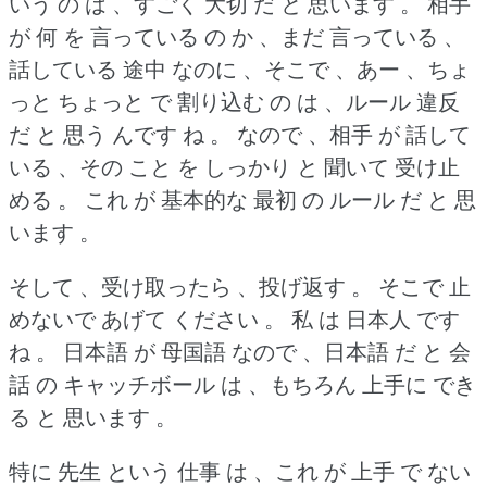
いう の は 、すごく 大切 だ と 思います 。
相手
が 何 を 言っている の か 、まだ 言っている 、
話している 途中 なのに 、そこで 、あー 、ちょ
っと ちょっと で 割り込む の は 、ルール 違反
だ と 思う んです ね 。
なので 、相手 が 話して
いる 、その こと を しっかり と 聞いて 受け止
める 。
これ が 基本的な 最初 の ルール だ と 思
います 。
そして 、受け取ったら 、投げ返す 。
そこで 止
めないで あげて ください 。
私 は 日本人 です
ね 。
日本語 が 母国語 なので 、日本語 だ と 会
話 の キャッチボール は 、もちろん 上手に でき
る と 思います 。
特に 先生 という 仕事 は 、これ が 上手 で ない