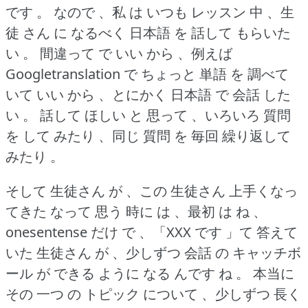
です 。
なので 、私 は いつも レッスン 中 、生
徒 さん に なるべく 日本語 を 話して もらいた
い 。
間違って で いい から 、例えば
Googletranslation で ちょっと 単語 を 調べて
いて いい から 、とにかく 日本語 で 会話 した
い 。
話して ほしい と 思って 、いろいろ 質問
を して みたり 、同じ 質問 を 毎回 繰り返して
みたり 。
そして 生徒さん が 、この 生徒さん 上手くなっ
てきた なって 思う 時に は 、最初 は ね 、
onesentense だけ で 、「XXX です 」て 答えて
いた 生徒さん が 、少しずつ 会話 の キャッチボ
ール が できる ように なる んです ね 。
本当に
その 一つ の トピック について 、少しずつ 長く