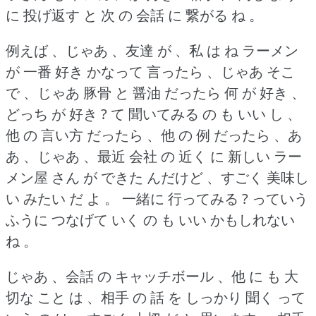
に 投げ返す と 次 の 会話 に 繋がる ね 。
例えば 、じゃあ 、友達 が 、私 は ね ラーメン
が 一番 好き かなって 言ったら 、じゃあ そこ
で 、じゃあ 豚骨 と 醤油 だったら 何 が 好き 、
どっち が 好き ?
て 聞いてみる の も いい し 、
他 の 言い方 だったら 、他 の 例 だったら 、あ
あ 、じゃあ 、最近 会社 の 近く に 新しい ラー
メン屋 さん が できた んだけど 、すごく 美味し
い みたい だ よ 。
一緒に 行ってみる ?
っていう
ふうに つなげて いく の も いい かもしれない
ね 。
じゃあ 、会話 の キャッチボール 、他 に も 大
切な こと は 、相手 の 話 を しっかり 聞く って