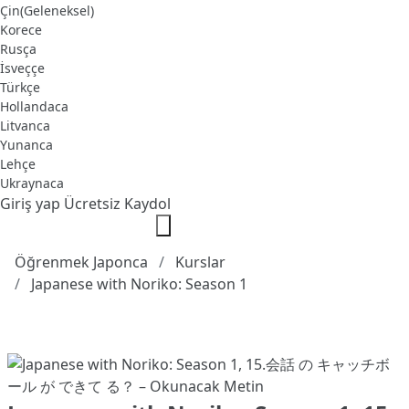
Çin(Geleneksel)
Korece
Rusça
İsveççe
Türkçe
Hollandaca
Litvanca
Yunanca
Lehçe
Ukraynaca
Giriş yap
Ücretsiz Kaydol
Öğrenmek Japonca
Kurslar
Japanese with Noriko: Season 1