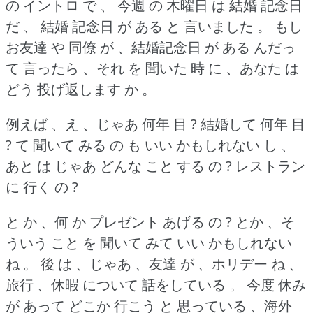
の イントロ で 、 今週 の 木曜日 は 結婚 記念日
だ 、 結婚 記念日 が ある と 言いました 。
もし
お友達 や 同僚 が 、結婚記念日 が ある んだっ
て 言ったら 、それ を 聞いた 時 に 、あなた は
どう 投げ返します か 。
例えば 、え 、じゃあ 何年 目 ?
結婚して 何年 目
?
て 聞いて みる の も いい かもしれない し 、
あと は じゃあ どんな こと する の ?
レストラン
に 行く の ?
と か 、何 か プレゼント あげる の ?
とか 、そ
ういう こと を 聞いて みて いい かもしれない
ね 。
後 は 、じゃあ 、友達 が 、ホリデー ね 、
旅行 、休暇 について 話をしている 。
今度 休み
が あって どこか 行こう と 思っている 、海外