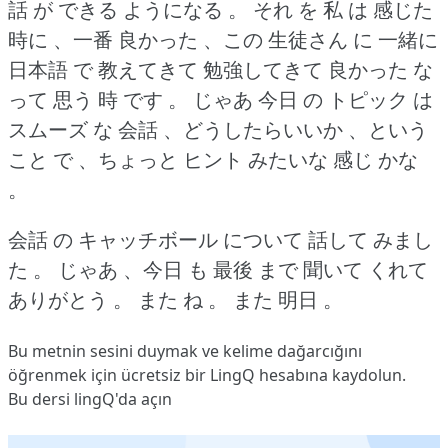
話 が できる ようになる 。
それ を 私 は 感じた
時に 、一番 良かった 、この 生徒さん に 一緒に
日本語 で 教えてきて 勉強してきて 良かった な
って 思う 時 です 。
じゃあ 今日 の トピック は
スムーズ な 会話 、どうしたらいいか 、という
こと で 、ちょっと ヒント みたいな 感じ かな
。
会話 の キャッチボール について 話して みまし
た 。
じゃあ 、今日 も 最後 まで 聞いて くれて
ありがとう 。
また ね 。
また 明日 。
Bu metnin sesini duymak ve kelime dağarcığını
öğrenmek için ücretsiz bir LingQ hesabına
kaydolun
.
Bu dersi lingQ'da açın