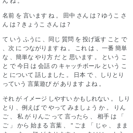
ん ね 。
名前 を 言います ね 。
田中 さん は ?
ゆうこ さ
ん は ?
きょうこ さん は ?
て いう ふうに 、同じ 質問 を 投げ返す こと で
、次 に つながります ね 。
これ は 、一番 簡単
な 、簡単な やり方 だ と 思います 。
という こ
と で 今日 は 会話 の キャッチボール という こ
と について 話しました 。
日本 で 、しりとり
っていう 言葉遊び が あります よね 。
それ が イメージ しやすい かもしれない 。
しり
とり 、例えば で やって みましょう か 。
りん
ご 、 私 が りんご って 言ったら 、 相手 は 「
ご 」 から 始まる 言葉 、 " ごま 「 じゃ 、 まま