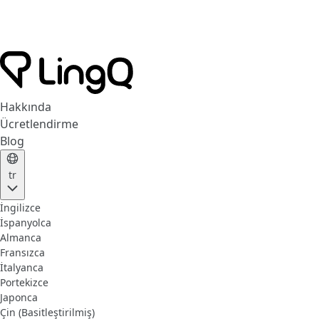
Hakkında
Ücretlendirme
Blog
tr
İngilizce
İspanyolca
Almanca
Fransızca
İtalyanca
Portekizce
Japonca
Çin (Basitleştirilmiş)