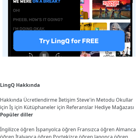
LingQ Hakkında
Hakkında
Ücretlendirme
İletişim
Steve'in Metodu
Okullar
için
İş için
Kütüphaneler için
Referanslar
Hediye Mağazası
Popüler diller
İngilizce öğren
İspanyolca öğren
Fransızca öğren
Almanca
öğren
İtalyanca öğren
Portekizce öğren
Japonca öğren