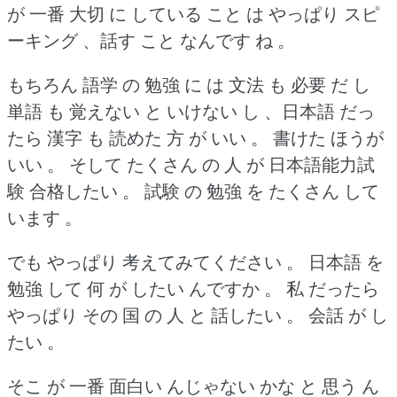
が 一番 大切 に している こと は やっぱり スピ
ーキング 、話す こと なんです ね 。
もちろん 語学 の 勉強 に は 文法 も 必要 だ し
単語 も 覚えない と いけない し 、日本語 だっ
たら 漢字 も 読めた 方 が いい 。
書けた ほうが
いい 。
そして たくさん の 人 が 日本語能力試
験 合格したい 。
試験 の 勉強 を たくさん して
います 。
でも やっぱり 考えてみてください 。
日本語 を
勉強 して 何 が したい んですか 。
私 だったら
やっぱり その 国 の 人 と 話したい 。
会話 が し
たい 。
そこ が 一番 面白い んじゃない かな と 思う ん