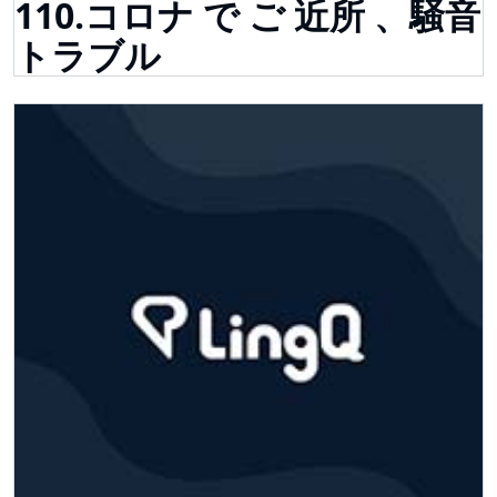
110.コロナ で ご 近所 、騒音
トラブル