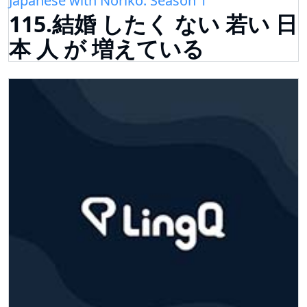
Japanese with Noriko: Season 1
115.結婚 したく ない 若い 日
本 人 が 増えている