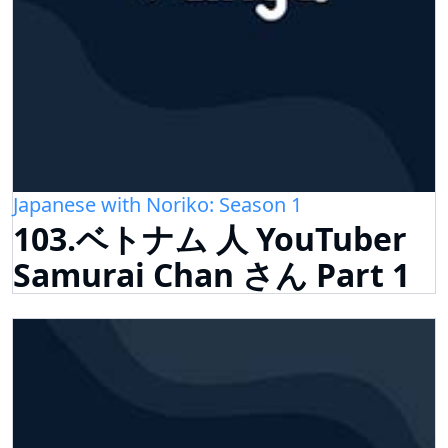
Japanese with Noriko: Season 1
103.ベトナム 人 YouTuber
Samurai Chan さん Part 1