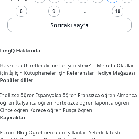
8
9
…
18
Sonraki sayfa
LingQ Hakkında
Hakkında
Ücretlendirme
İletişim
Steve'in Metodu
Okullar
için
İş için
Kütüphaneler için
Referanslar
Hediye Mağazası
Popüler diller
İngilizce öğren
İspanyolca öğren
Fransızca öğren
Almanca
öğren
İtalyanca öğren
Portekizce öğren
Japonca öğren
Çince öğren
Korece öğren
Rusça öğren
Kaynaklar
Forum
Blog
Öğretmen olun
İş İlanları
Yeterlilik testi