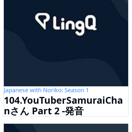
Japanese with Noriko: Season 1
104.YouTuberSamuraiCha
nさん Part 2 -発音