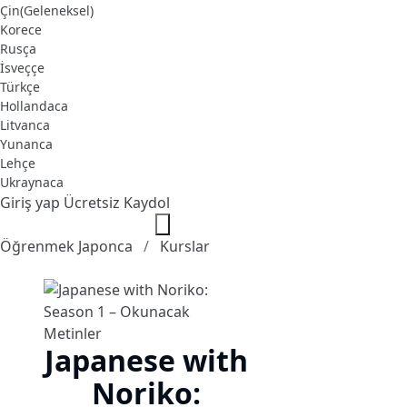
Çin(Geleneksel)
Korece
Rusça
İsveççe
Türkçe
Hollandaca
Litvanca
Yunanca
Lehçe
Ukraynaca
Giriş yap
Ücretsiz Kaydol
Öğrenmek Japonca
Kurslar
Japanese with
Noriko: