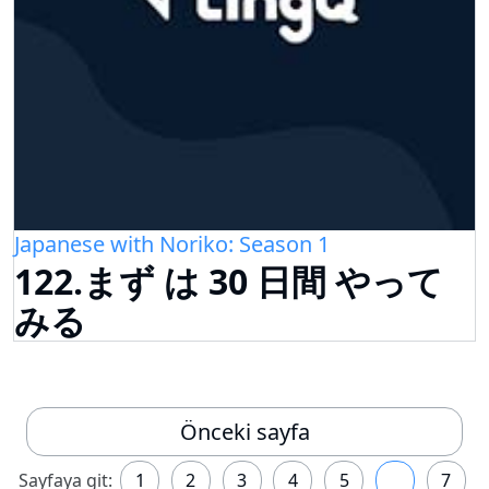
Japanese with Noriko: Season 1
122.まず は 30 日間 やって
みる
Önceki sayfa
Sayfaya git:
1
2
3
4
5
6
7