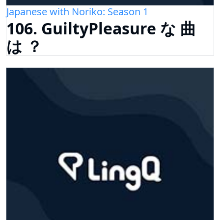
Japanese with Noriko: Season 1
106. GuiltyPleasure な 曲
は ？