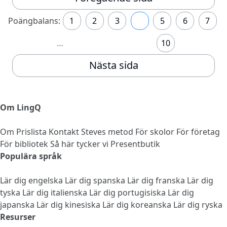
Poängbalans:
1
2
3
4
5
6
7
…
10
Nästa sida
Om LingQ
Om
Prislista
Kontakt
Steves metod
För skolor
För företag
För bibliotek
Så här tycker vi
Presentbutik
Populära språk
Lär dig engelska
Lär dig spanska
Lär dig franska
Lär dig
tyska
Lär dig italienska
Lär dig portugisiska
Lär dig
japanska
Lär dig kinesiska
Lär dig koreanska
Lär dig ryska
Resurser